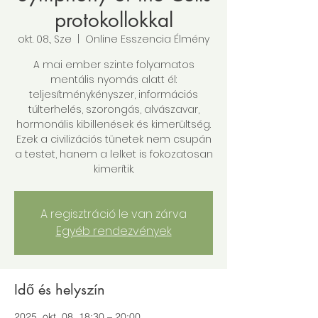
protokollokkal
okt. 08., Sze
  |  
Online Esszencia Élmény
A mai ember szinte folyamatos
mentális nyomás alatt él:
teljesítménykényszer, információs
túlterhelés, szorongás, alvászavar,
hormonális kibillenések és kimerültség.
Ezek a civilizációs tünetek nem csupán
a testet, hanem a lelket is fokozatosan
kimerítik.
A regisztráció le van zárva
Egyéb rendezvények
Idő és helyszín
2025. okt. 08. 18:30 – 20:00