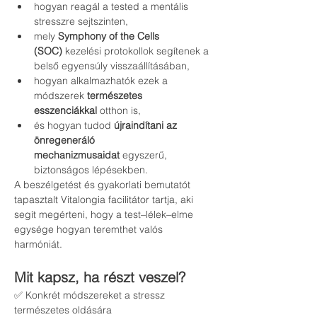
hogyan reagál a tested a mentális 
stresszre sejtszinten,
mely 
Symphony of the Cells 
(SOC)
 kezelési protokollok segítenek a 
belső egyensúly visszaállításában,
hogyan alkalmazhatók ezek a 
módszerek 
természetes 
esszenciákkal
 otthon is,
és hogyan tudod 
újraindítani az 
önregeneráló 
mechanizmusaidat
 egyszerű, 
biztonságos lépésekben.
A beszélgetést és gyakorlati bemutatót 
tapasztalt Vitalongia facilitátor tartja, aki 
segít megérteni, hogy a test–lélek–elme 
egysége hogyan teremthet valós 
harmóniát.
Mit kapsz, ha részt veszel?
✅ Konkrét módszereket a stressz 
természetes oldására