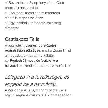
✅ Bevezetést a Symphony of the Cells 
protokollrendszerébe
✅ Gyakorlati tippeket a mindennapi 
mentális regenerációhoz
✅ Egy inspiráló, támogató közösség 
élményét
Csatlakozz Te is!
A részvétel 
ingyenes
, de 
előzetes 
regisztráció szükséges
, mert a Zoom-linket 
a megadott e-mail címre küldjük.
👉 
Regisztrálj most, és foglald le a 
helyed:
 [Ide kerül majd a regisztrációs link]
Lélegezd ki a feszültséget, és 
engedd be a harmóniát.
A Vitalongia és a Symphony of the Cells 
együtt segítenek visszatalálni önmagadhoz.
Miről lesz szó?