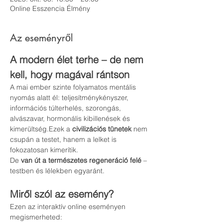
Online Esszencia Élmény
Az eseményről
A modern élet terhe – de nem 
kell, hogy magával rántson
A mai ember szinte folyamatos mentális 
nyomás alatt él: teljesítménykényszer, 
információs túlterhelés, szorongás, 
alvászavar, hormonális kibillenések és 
kimerültség.Ezek a 
civilizációs tünetek
 nem 
csupán a testet, hanem a lelket is 
fokozatosan kimerítik.
De 
van út a természetes regeneráció felé
 – 
testben és lélekben egyaránt.
Miről szól az esemény?
Ezen az interaktív online eseményen 
megismerheted: