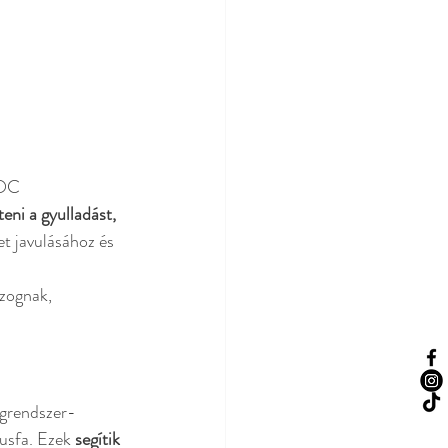
 
SOC 
eni a gyulladást, 
t javulásához és 
zognak, 
egrendszer-
usfa. Ezek 
segítik 