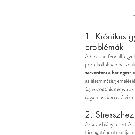
3
1. Krónikus g
problémák
A hosszan fennálló gyu
protokollokban használt
serkenteni a keringést é
az életminőség emelésé
Gyakorlati élmény:
 sok
rugalmasabbnak érzik ma
2. Stresszhe
Az alváshiány a test és
támogató protokolljai o