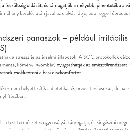
, a feszültség oldását, és támogatják a mélyebb, pihentetőbb alvá
 néhány kezelés után javul az elalvás ideje, és a reggeli ébredés 
dszeri panaszok – például irritábilis 
S)
tnak a stressz és az érzelmi állapotok. A SOC protokollok célzot
rsmenta, kömény, gyömbér) 
nyugtathatják az emésztőrendszert,
hetnek csökkenteni a hasi diszkomfortot
.
lések nem helyettesítik a dietetikai és orvosi tanácsokat, de hasz
enyhítésében.
 a test természetes egyensúlyát támogatja, és kiegészítő megol