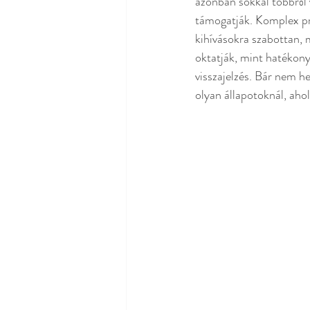
azonban sokkal többről 
támogatják. Komplex pro
kihívásokra szabottan,
oktatják, mint hatékony
visszajelzés. Bár nem he
olyan állapotoknál, aho