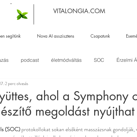
VITALONGIA.COM
en segítünk
Nova AI asszisztens
Csapatunk
Esem
azás
podcast
életmódváltás
SOC
Érzelmi Á
17.
2 perc olvasás
Allergia
yüttes, ahol a Symphony o
gészítő megoldást nyújthat
lls (SOC)
 protokollokat sokan elsőként masszázsnak gondolják, 