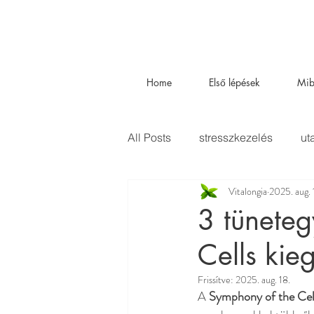
Home
Első lépések
Mib
All Posts
stresszkezelés
ut
Vitalongia
2025. aug. 
Business
szakértőink
3 tüneteg
Cells kie
Frissítve:
2025. aug. 18.
A 
Symphony of the Ce