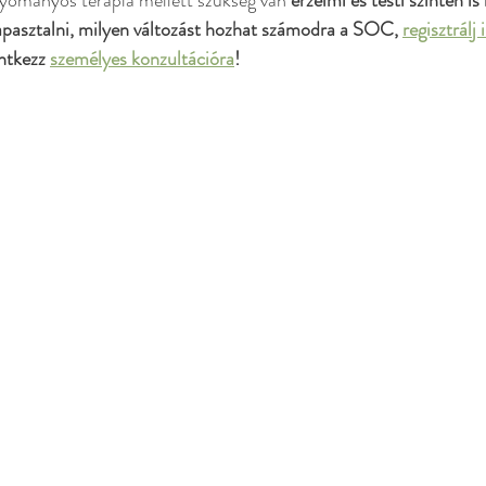
gyományos terápia mellett szükség van 
érzelmi és testi szinten i
pasztalni, milyen változást hozhat számodra a SOC, 
regisztrálj
ntkezz 
személyes konzultációra
!