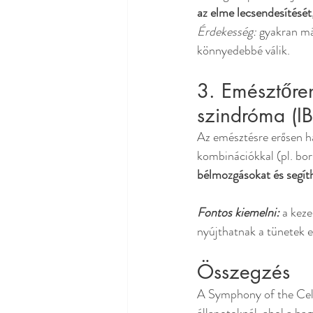
az elme lecsendesítését
Érdekesség:
 gyakran már
könnyedebbé válik.
3. Emésztőren
szindróma (IB
Az emésztésre erősen ha
kombinációkkal (pl. bo
bélmozgásokat és segít
Fontos kiemelni:
a keze
nyújthatnak a tünetek 
Összegzés
A Symphony of the Cells