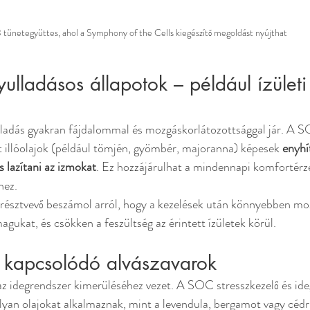
 tünetegyüttes, ahol a Symphony of the Cells kiegészítő megoldást nyújthat
yulladásos állapotok – például ízületi
lladás gyakran fájdalommal és mozgáskorlátozottsággal jár. A 
 illóolajok (például tömjén, gyömbér, majoranna) képesek 
enyhít
s lazítani az izmokat
. Ez hozzájárulhat a mindennapi komfortérze
hez.
 résztvevő beszámol arról, hogy a kezelések után könnyebben mo
gukat, és csökken a feszültség az érintett ízületek körül.
z kapcsolódó alvászavarok
 az idegrendszer kimerüléséhez vezet. A SOC stresszkezelő és id
lyan olajokat alkalmaznak, mint a levendula, bergamot vagy cédr