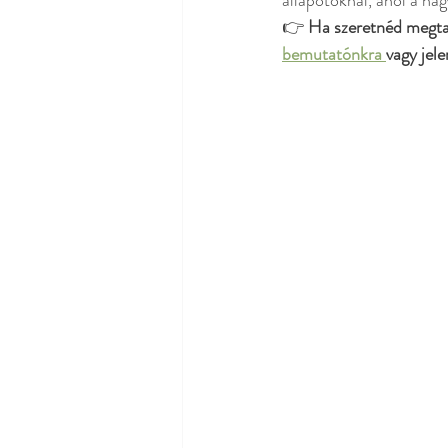
állapotoknál, ahol a ha
👉 
Ha szeretnéd megta
bemutatónkra 
vagy jele