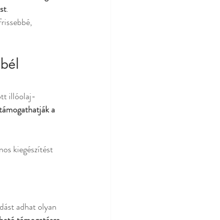
st
.
frissebbé, 
bél 
t illóolaj-
 támogathatják a 
nos kiegészítést 
dást adhat olyan 