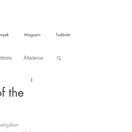
ények
Magazin
Tudástár
ttörés
Általános
f the
valójában 