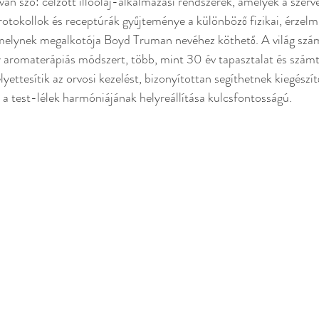
van szó: célzott illóolaj-alkalmazási rendszerek, amelyek a szerv
tokollok és receptúrák gyűjteménye a különböző fizikai, érzelmi
 melynek megalkotója Boyd Truman nevéhez köthető. A világ szá
 aromaterápiás módszert, több, mint 30 év tapasztalat és számta
lyettesítik az orvosi kezelést, bizonyítottan segíthetnek kiegész
l a test-lélek harmóniájának helyreállítása kulcsfontosságú.