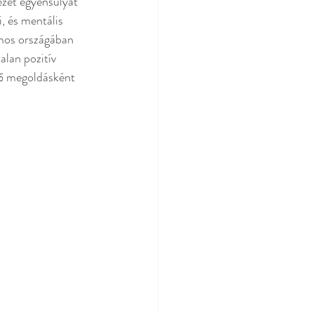
ezet egyensúlyát 
, és mentális 
mos országában 
lan pozitív 
ítő megoldásként 