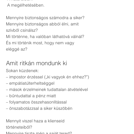
 A megélhetésében.
Mennyire biztonságos számodra a siker?
Mennyire biztonságos abból élni, amit 
szívből csinálsz?
Mi történne, ha valóban láthatóvá válnál?
És mi történik most, hogy nem vagy 
eléggé az?
Amit ritkán mondunk ki
Sokan küzdenek:
– impostor érzéssel („ki vagyok én ehhez?”)
– empátiatúlterheltséggel
– mások érzelmeinek tudattalan átvételével
– bűntudattal a pénz miatt
– folyamatos összehasonlítással
– önszabotázzsal a siker küszöbén
Mennyit viszel haza a klienseid 
történeteiből?
Mennyire tiszta még a saját tered?