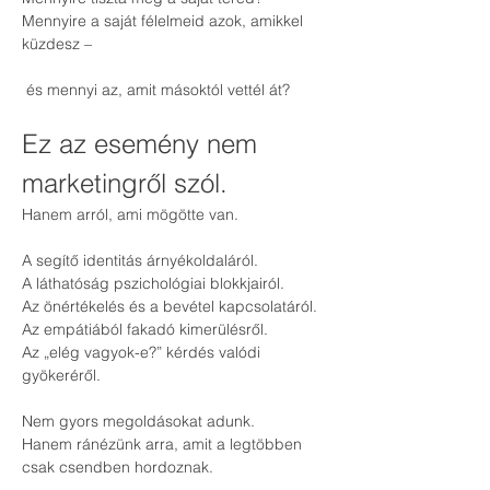
Mennyire a saját félelmeid azok, amikkel 
küzdesz –
 és mennyi az, amit másoktól vettél át?
Ez az esemény nem 
marketingről szól.
Hanem arról, ami mögötte van.
A segítő identitás árnyékoldaláról.
A láthatóság pszichológiai blokkjairól.
Az önértékelés és a bevétel kapcsolatáról.
Az empátiából fakadó kimerülésről.
Az „elég vagyok-e?” kérdés valódi 
gyökeréről.
Nem gyors megoldásokat adunk.
Hanem ránézünk arra, amit a legtöbben 
csak csendben hordoznak.