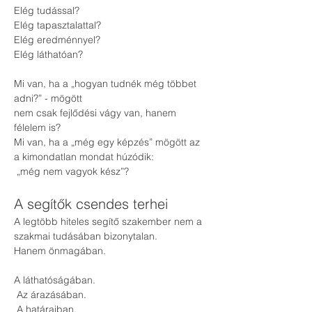
Elég tudással?
Elég tapasztalattal?
Elég eredménnyel?
Elég láthatóan?
Mi van, ha a „hogyan tudnék még többet 
adni?” - mögött
nem csak fejlődési vágy van, hanem 
félelem is?
Mi van, ha a „még egy képzés” mögött az 
a kimondatlan mondat húzódik:
 „még nem vagyok kész”?
A segítők csendes terhei
A legtöbb hiteles segítő szakember nem a 
szakmai tudásában bizonytalan.
Hanem önmagában.
A láthatóságában.
 Az árazásában.
 A határaiban.