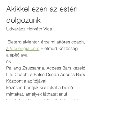
Akikkel ezen az estén 
dolgozunk
Udvarácz Horváth Vica
 ÉletergiaMentor, érzelmi áttörés coach, 
a
Vitalongia.com
 Életmód Közösség 
alapítójával
és
Pallang Zsuzsanna, Access Bars kezelő, 
Life Coach, a Belső Csoda Access Bars 
Központ alapítójával
közösen bontjuk ki azokat a belső 
mintákat, amelyek láthatatlanul 
befolyásolják a segítői működésedet.
Nem megmondjuk, mit csinálj.
Kérdéseket teszünk fel.
Mert a kérdések nyitnak.