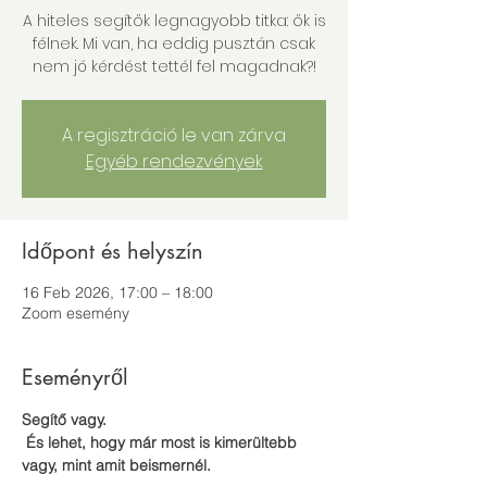
A hiteles segítők legnagyobb titka: ők is
félnek. Mi van, ha eddig pusztán csak
nem jó kérdést tettél fel magadnak?!
A regisztráció le van zárva
Egyéb rendezvények
Időpont és helyszín
16 Feb 2026, 17:00 – 18:00
Zoom esemény
Eseményről
Segítő vagy.
 És lehet, hogy már most is kimerültebb 
vagy, mint amit beismernél.