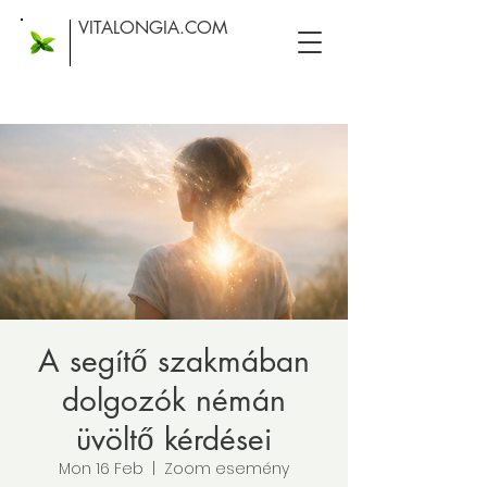
VITALONGIA.COM
A segítő szakmában
dolgozók némán
üvöltő kérdései
Mon 16 Feb
  |  
Zoom esemény