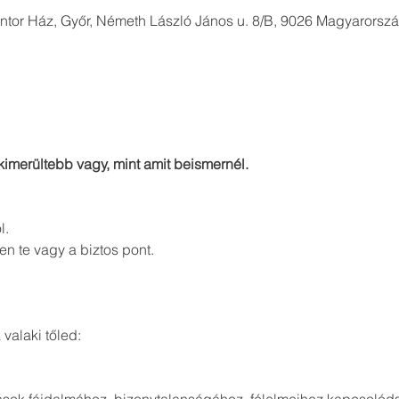
entor Ház, Győr, Németh László János u. 8/B, 9026 Magyarorsz
 kimerültebb vagy, mint amit beismernél.
l.
 te vagy a biztos pont.
valaki tőled: