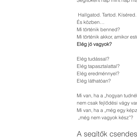
Segítőként nap mint nap má
 Hallgatod. Tartod. Kíséred
És közben…
Mi történik benned?
Mi történik akkor, amikor es
Elég jó vagyok?
Elég tudással?
Elég tapasztalattal?
Elég eredménnyel?
Elég láthatóan?
Mi van, ha a „hogyan tudné
nem csak fejlődési vágy va
Mi van, ha a „még egy képz
 „még nem vagyok kész”?
A segítők csendes