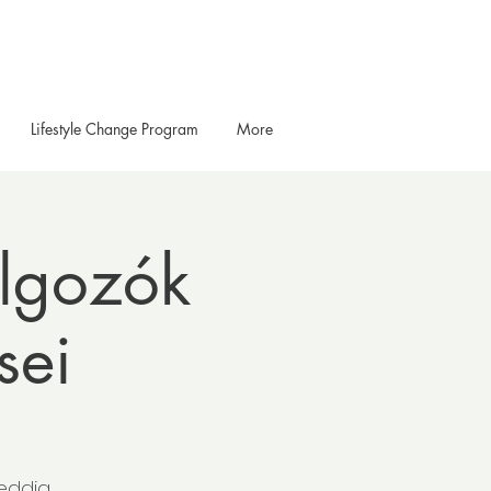
Lifestyle Change Program
More
lgozók
sei
 eddig