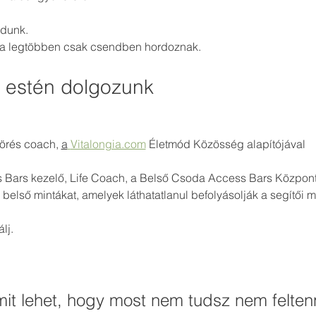
dunk.
 a legtöbben csak csendben hordoznak.
z estén dolgozunk
törés coach, 
a
Vitalongia.com
 Életmód Közösség alapítójával
Bars kezelő, Life Coach, a Belső Csoda Access Bars Központ 
 belső mintákat, amelyek láthatatlanul befolyásolják a segítői
lj.
it lehet, hogy most nem tudsz nem felte