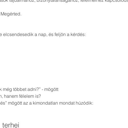
sok fájdalmához, bizonytalanságához, félelmeihez kapcsolóds
. Megérted.
te elcsendesedik a nap, és feljön a kérdés:
k még többet adni?” - mögött
n, hanem félelem is?
és” mögött az a kimondatlan mondat húzódik:
 terhei