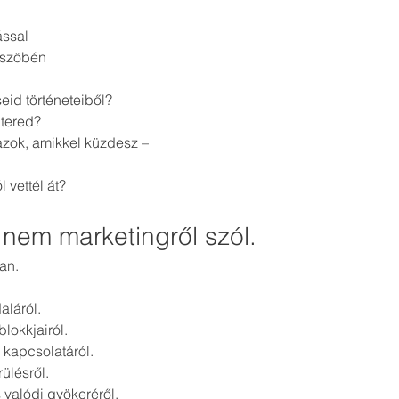
ással
üszöbén
eid történeteiből?
 tered?
azok, amikkel küzdesz –
 vettél át?
nem marketingről szól.
an.
aláról.
lokkjairól.
 kapcsolatáról.
ülésről.
 valódi gyökeréről.