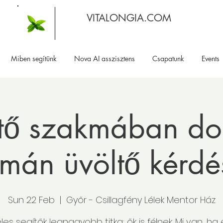
VITALONGIA.COM
Miben segítünk
Nova AI asszisztens
Csapatunk
Events
ítő szakmában do
mán üvöltő kérdé
Sun 22 Feb
  |  
Győr - Csillagfény Lélek Mentor Ház
eles segítők legnagyobb titka: ők is félnek. Mi van, ha