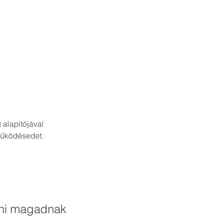
alapítójával
 működésedet.
nni magadnak