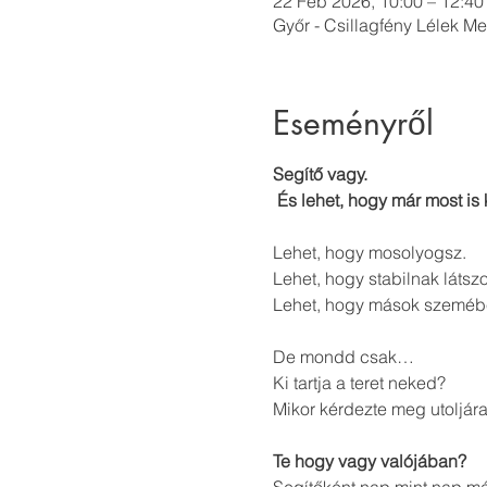
22 Feb 2026, 10:00 – 12:40
Győr - Csillagfény Lélek M
Eseményről
Segítő vagy.
 És lehet, hogy már most is
Lehet, hogy mosolyogsz.
Lehet, hogy stabilnak látszo
Lehet, hogy mások szemében
De mondd csak…
Ki tartja a teret neked?
Mikor kérdezte meg utoljára 
Te hogy vagy valójában?