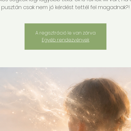
pusztán csak nem jó kérdést tettél fel magadnak?!
A regisztráció le van zárva
Egyéb rendezvények