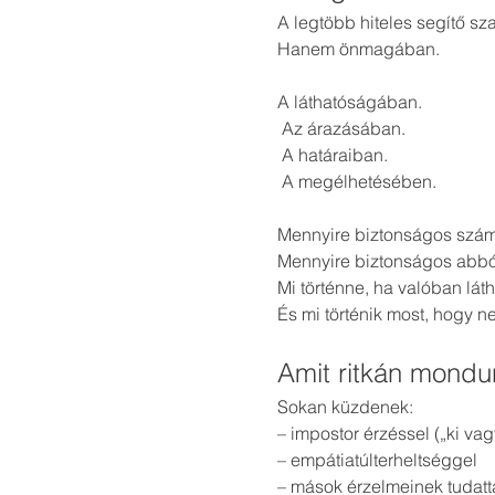
A legtöbb hiteles segítő s
Hanem önmagában.
A láthatóságában.
 Az árazásában.
 A határaiban.
 A megélhetésében.
Mennyire biztonságos szám
Mennyire biztonságos abból 
Mi történne, ha valóban lát
És mi történik most, hogy 
Amit ritkán mondu
Sokan küzdenek:
– impostor érzéssel („ki va
– empátiatúlterheltséggel
– mások érzelmeinek tudatta