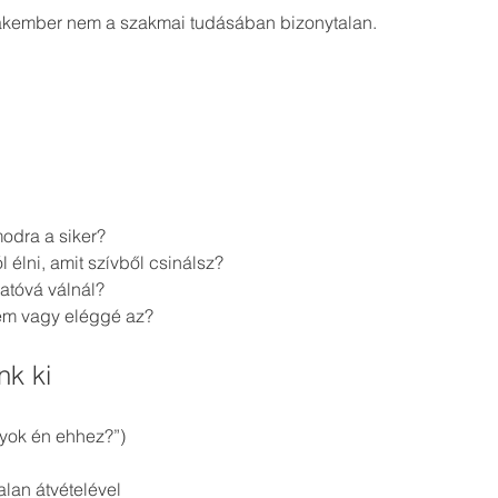
zakember nem a szakmai tudásában bizonytalan.
odra a siker?
élni, amit szívből csinálsz?
hatóvá válnál?
nem vagy eléggé az?
nk ki
gyok én ehhez?”)
lan átvételével