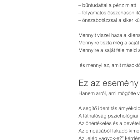
– bűntudattal a pénz miatt
– folyamatos összehasonlít
– önszabotázzsal a siker k
Mennyit viszel haza a kliens
Mennyire tiszta még a saját
Mennyire a saját félelmeid 
 és mennyi az, amit másoktól
Ez az esemény 
Hanem arról, ami mögötte v
A segítő identitás árnyékold
A láthatóság pszichológiai b
Az önértékelés és a bevétel
Az empátiából fakadó kimer
Az „elég vagyok-e?” kérdés