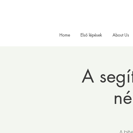
Home
Első lépések
About Us
A seg
né
A hit