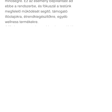
minőségre. Ez az esemény bepillantást ad 
ebbe a rendszerbe, és fókuszál a testünk 
megfelelő működését segítő, támogató 
illóolajokra, étrendkiegészítőkre, egyéb 
wellness termékekre. 
A fő téma a sport, és az ehhez kapcsolódó 
támogató wellness készítmények, illóolajok, 
melyek a regenerációba, teljesítmény 
fokozásban, energia szint növelésben 
támogatnak bennüket. 
Körünkben lesznek olimpikonok, 
világbajnok sportolók, edzők és 
fogyasztók, akik megosztják saját 
személyes élményeiket és tapasztalataikat 
az adott területeken.
Egészséged kulcsa a TE kezedben van. 
Találkozzunk!