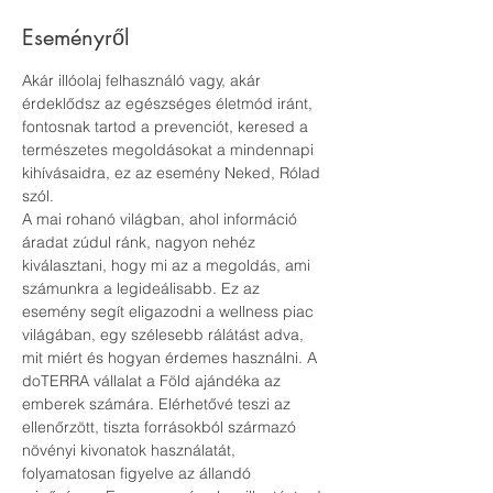
Eseményről
Akár illóolaj felhasználó vagy, akár 
érdeklődsz az egészséges életmód iránt, 
fontosnak tartod a prevenciót, keresed a 
természetes megoldásokat a mindennapi 
kihívásaidra, ez az esemény Neked, Rólad 
szól. 
A mai rohanó világban, ahol információ 
áradat zúdul ránk, nagyon nehéz 
kiválasztani, hogy mi az a megoldás, ami 
számunkra a legideálisabb. Ez az 
esemény segít eligazodni a wellness piac 
világában, egy szélesebb rálátást adva, 
mit miért és hogyan érdemes használni. A 
doTERRA vállalat a Föld ajándéka az 
emberek számára. Elérhetővé teszi az 
ellenőrzött, tiszta forrásokból származó 
növényi kivonatok használatát, 
folyamatosan figyelve az állandó 