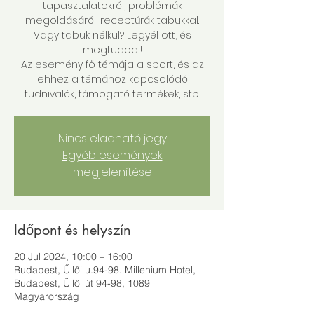
tapasztalatokról, problémák
megoldásáról, receptúrák tabukkal.
Vagy tabuk nélkül? Legyél ott, és
megtudod!!
Az esemény fő témája a sport, és az
ehhez a témához kapcsolódó
tudnivalók, támogató termékek, stb..
Nincs eladható jegy
Egyéb események
megjelenítése
Időpont és helyszín
20 Jul 2024, 10:00 – 16:00
Budapest, Űllői u.94-98. Millenium Hotel,
Budapest, Üllői út 94-98, 1089
Magyarország