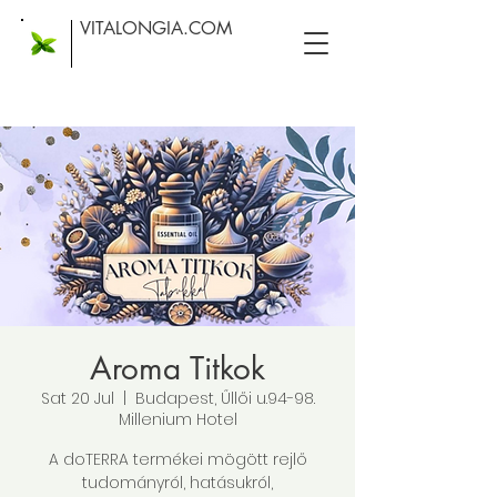
VITALONGIA.COM
Aroma Titkok
Sat 20 Jul
  |  
Budapest, Űllői u.94-98.
Millenium Hotel
A doTERRA termékei mögött rejlő
tudományról, hatásukról,