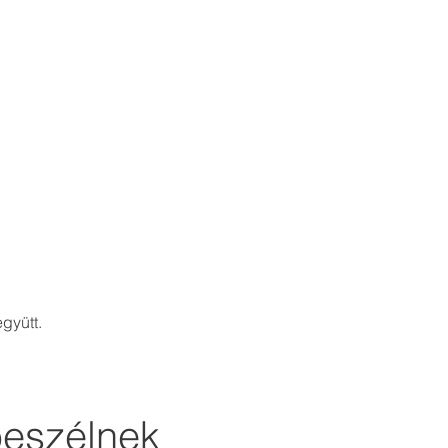
gyütt.
beszélnek