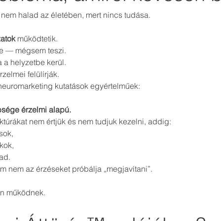
nem halad az életében, mert nincs tudása.
zatok
 működtetik.
nie — mégsem teszi.
 a helyzetbe kerül.
rzelmei felülírják.
neuromarketing kutatások egyértelműek:
sége érzelmi alapú.
ktúrákat nem értjük és nem tudjuk kezelni, addig:
sok,
kok,
ad.
m nem az érzéseket próbálja „megjavítani”.
an működnek.