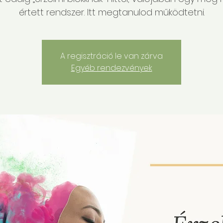
értett rendszer. Itt megtanulod működtetni.
A regisztráció le van zárva
Egyéb rendezvények