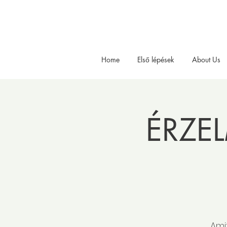
Home
Első lépések
About Us
ÉRZEL
Ami