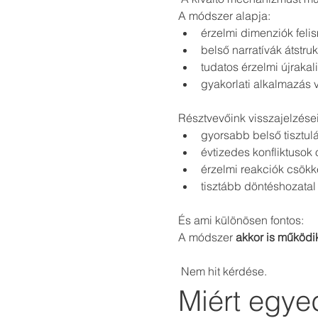
A módszer alapja:
érzelmi dimenziók feli
belső narratívák átstru
tudatos érzelmi újrakal
gyakorlati alkalmazás 
Résztvevőink visszajelzése
gyorsabb belső tisztul
évtizedes konfliktusok
érzelmi reakciók csök
tisztább döntéshozatal
És ami különösen fontos:
A módszer 
akkor is működik
 Nem hit kérdése.
Miért egye