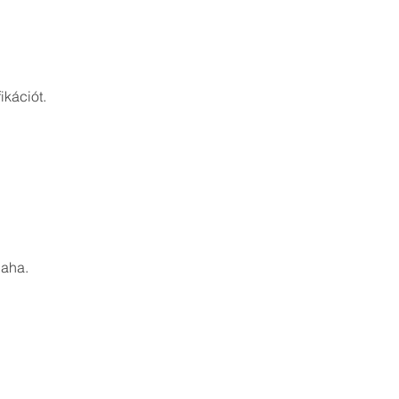
ikációt.
laha.