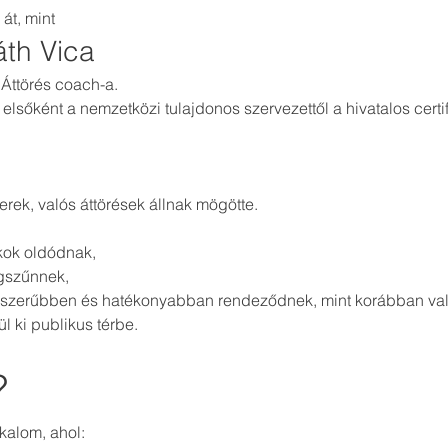
át, mint
th Vica
Áttörés coach-a.
sőként a nemzetközi tulajdonos szervezettől a hivatalos certif
rek, valós áttörések állnak mögötte.
kok oldódnak,
gszűnnek,
yszerűbben és hatékonyabban rendeződnek, mint korábban va
l ki publikus térbe.
?
kalom, ahol: