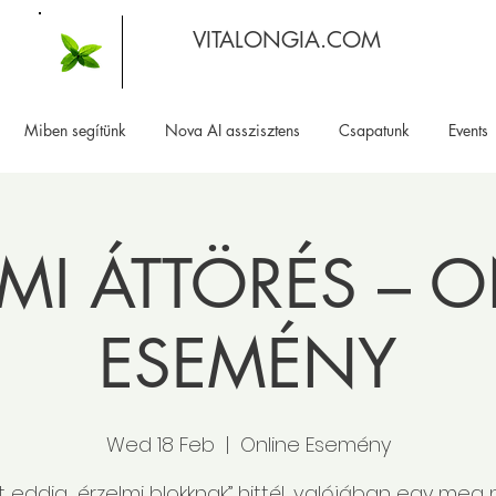
VITALONGIA.COM
Miben segítünk
Nova AI asszisztens
Csapatunk
Events
MI ÁTTÖRÉS – 
ESEMÉNY
Wed 18 Feb
  |  
Online Esemény
t eddig „érzelmi blokknak” hittél, valójában egy meg