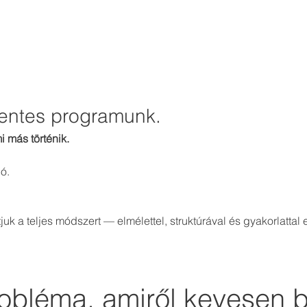
mentes programunk.
mi más történik.
ó. 
k a teljes módszert — elmélettel, struktúrával és gyakorlattal e
robléma, amiről kevesen 