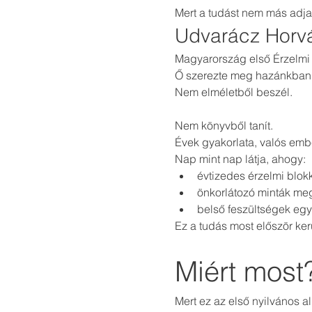
Mert a tudást nem más adja 
Udvarácz Horvá
Magyarország első Érzelmi 
Ő szerezte meg hazánkban el
Nem elméletből beszél.
Nem könyvből tanít.
Évek gyakorlata, valós embe
Nap mint nap látja, ahogy:
évtizedes érzelmi blok
önkorlátozó minták me
belső feszültségek eg
Ez a tudás most először kerü
Miért most
Mert ez az első nyilvános al