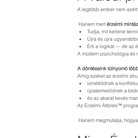
A legtöbb ember nem azért 
 Hanem mert 
érzelmi mintá
Tudja, mit kellene ten
Újra és újra ugyanabba
Érti a logikát — de az é
A modern pszichológia és 
A döntéseink túlnyomó több
Amíg ezeket az érzelmi stru
ismétlődnek a konfliktu
újratermelődnek a blok
és az akarat kevés mar
Az Érzelmi Áttörés™ progra
 Hanem megmutatja, hogy