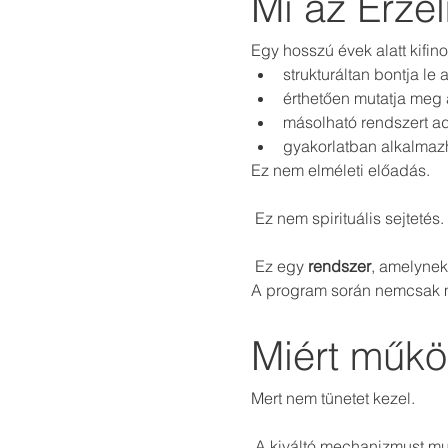
Mi az Érze
Egy hosszú évek alatt kifino
strukturáltan bontja l
érthetően mutatja meg 
másolható rendszert a
gyakorlatban alkalma
Ez nem elméleti előadás.
 Ez nem spirituális sejtetés.
 Ez egy 
rendszer
, amelynek
A program során nemcsak me
Miért műkö
Mert nem tünetet kezel.
 A kiváltó mechanizmust mu