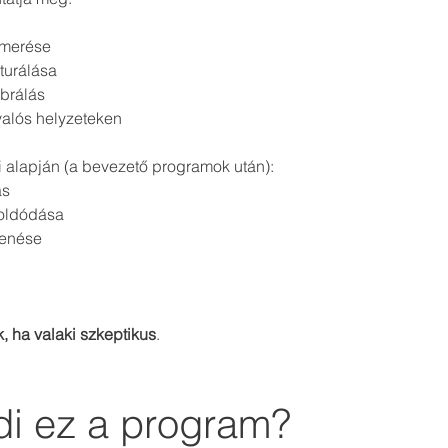
smerése
kturálása
ibrálás
valós helyzeteken
i alapján (a bevezető programok után):
ás
 oldódása
kenése
, ha valaki szkeptikus
.
di ez a program?