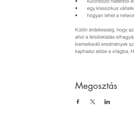
•	hogyan lehet a netwo
Külön érdekesség, hogy az e
ahol a felsőoktatás elhagyá
kiemelkedő eredmények szül
kaphatsz ebbe a világba. H
Megosztás