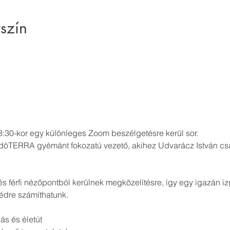
szín
:30-kor egy különleges Zoom beszélgetésre kerül sor.  
ōTERRA gyémánt fokozatú vezető, akihez Udvarácz István csa
és férfi nézőpontból kerülnek megközelítésre, így egy igazán i
édre számíthatunk. 
•	vállalkozói gondolkodás és életút 	