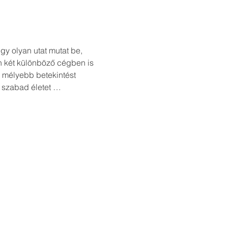
gy olyan utat mutat be, 
en két különböző cégben is 
 mélyebb betekintést 
y szabad életet …