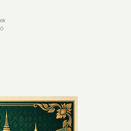
nek
ző