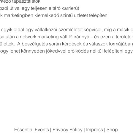
•	különböző háttérből érkező tapasztalatok 	
•	egy klasszikus vállalkozói út vs. egy teljesen eltérő karrierút 	
rk marketingben kiemelkedő szintű üzletet felépíteni  
gyik oldal egy vállalkozói szemléletet képvisel, míg a másik e
sa után a network marketing vált fő iránnyá – és ezen a terület
ettek.  A beszélgetés során kérdések és válaszok formájában
ogy lehet könnyedén jókedvvel erőlködés nélkül felépíteni eg
Essential Events
|
Privacy Policy
|
Impress
|
Shop