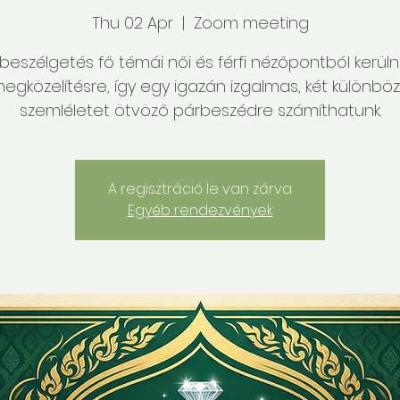
Thu 02 Apr
  |  
Zoom meeting
beszélgetés fő témái női és férfi nézőpontból kerül
egközelítésre, így egy igazán izgalmas, két különbö
szemléletet ötvöző párbeszédre számíthatunk.
A regisztráció le van zárva
Egyéb rendezvények