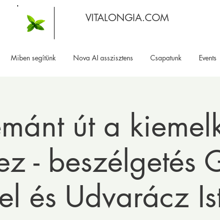
VITALONGIA.COM
Miben segítünk
Nova AI asszisztens
Csapatunk
Events
mánt út a kiemel
ez - beszélgetés
el és Udvarácz Is