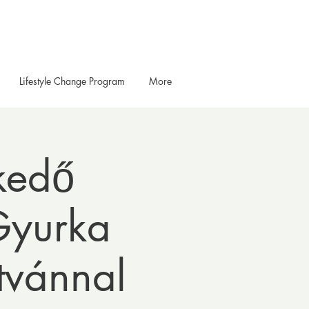
Lifestyle Change Program
More
kedő
 Gyurka
tvánnal