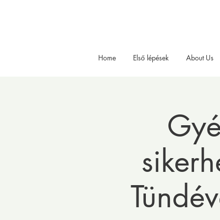
Home
Első lépések
About Us
Gyé
sikerh
Tündév