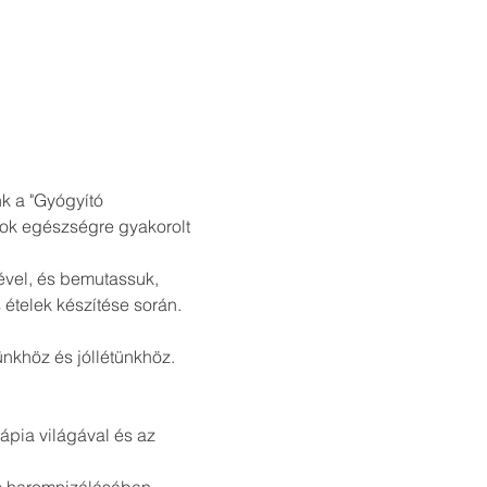
 a "Gyógyító 
jok egészségre gyakorolt 
vel, és bemutassuk, 
ételek készítése során.
khöz és jóllétünkhöz.

ápia világával és az 