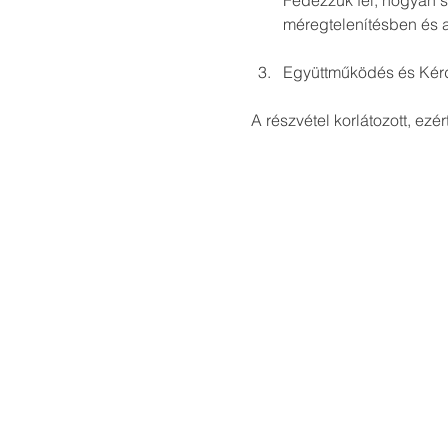
Fedezzük fel, hogyan s
A részvétel korlátozott, ez