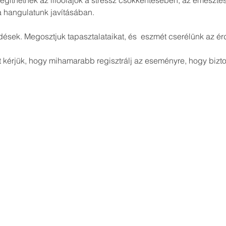
egíthetnek az illóolajok a stressz csökkentésében, az emészté
ért kérjük, hogy mihamarabb regisztrálj az eseményre, hogy bizto