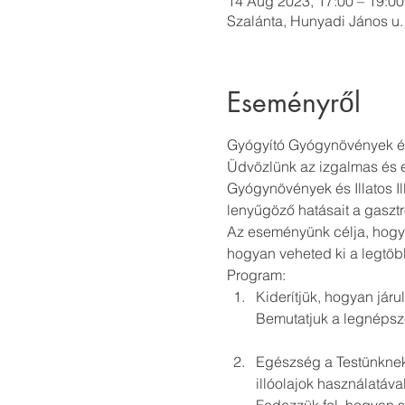
14 Aug 2023, 17:00 – 19:00
Szalánta, Hunyadi János u.
Eseményről
Gyógyító Gyógynövények és 
Üdvözlünk az izgalmas és 
Gyógynövények és Illatos Il
lenyűgöző hatásait a gasz
Az eseményünk célja, hogy
hogyan veheted ki a legtöb
Program:   
Kiderítjük, hogyan jár
Egészség a Testünknek,
illóolajok használatával