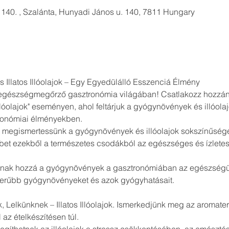
 140. , Szalánta, Hunyadi János u. 140, 7811 Hungary
Illatos Illóolajok – Egy Egyedülálló Esszenciá Élmény
egészségmegőrző gasztronómia világában! Csatlakozz hozzánk
lóolajok" eseményen, ahol feltárjuk a gyógynövények és illóola
tronómiai élményekben.
 megismertessünk a gyógynövények és illóolajok sokszínűségé
bet ezekből a természetes csodákból az egészséges és ízletes 
ulnak hozzá a gyógynövények a gasztronómiában az egészségün
 Lelkünknek – Illatos Illóolajok. Ismerkedjünk meg az aromater
 az ételkészítésen túl.
