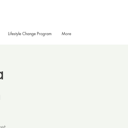
Lifestyle Change Program
More
a
n
zet