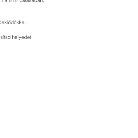
s haromnizálásában, 
sítsd helyedet! 