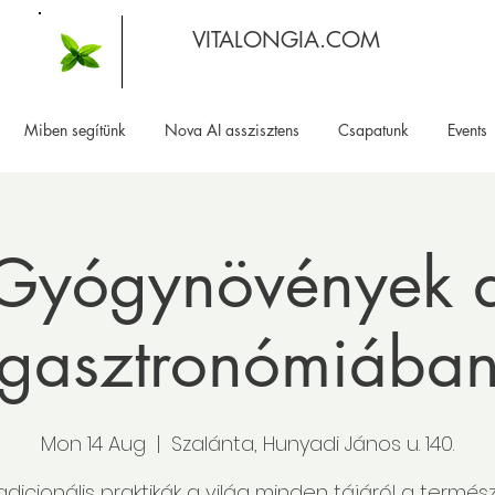
VITALONGIA.COM
Miben segítünk
Nova AI asszisztens
Csapatunk
Events
Gyógynövények 
gasztronómiába
Mon 14 Aug
  |  
Szalánta, Hunyadi János u. 140.
adicionális praktikák a világ minden tájáról a termés