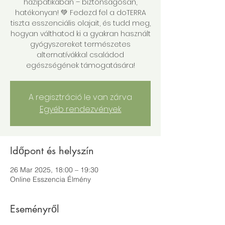
házipatikában – biztonságosan,
hatékonyan! 💚 Fedezd fel a doTERRA
tiszta esszenciális olajait, és tudd meg,
hogyan válthatod ki a gyakran használt
gyógyszereket természetes
alternatívákkal családod
egészségének támogatására!
A regisztráció le van zárva
Egyéb rendezvények
Időpont és helyszín
26 Mar 2025, 18:00 – 19:30
Online Esszencia Élmény
Eseményről