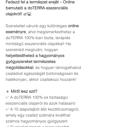
Fedezd fel a természet erejét – Online 
bemutató a doTERRA esszenciális 
olajokról!
 🌿💻
Szeretettel várunk egy különleges 
online 
eseményre
, ahol megismerkedhetsz a 
doTERRA 100%-ban tiszta, terápiás 
minőségű esszenciális olajokkal! Ha 
szeretnéd megtudni, hogyan 
helyettesítheted a hagyományos 
gyógyszereket természetes 
megoldásokkal
, és hogyan támogathatod 
családod egészségét biztonságosan és 
hatékonyan, akkor csatlakozz hozzánk!
🔹 
Miről lesz szó?
✅ A doTERRA 100%-os tisztaságú 
esszenciális olajairól és azok hatásairó
✅ A 10 alapolajból álló kezdőcsomagról, 
amely egy család számára kiválthat 
számos hagyományos gyógyszert