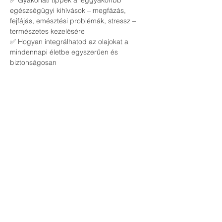
✅ Gyakorlati tippek a leggyakoribb 
egészségügyi kihívások – megfázás, 
fejfájás, emésztési problémák, stressz – 
természetes kezelésére
✅ Hogyan integrálhatod az olajokat a 
mindennapi életbe egyszerűen és 
biztonságosan
🔹 
Kinek szól az esemény?
📌 Egészségtudatos családoknak és 
egyéneknek, akik szeretnék csökkenteni a 
vegyszerek használatát
📌 Azoknak, akik természetes alternatívát 
keresnek a házipatika kialakításához
📌 Bárkinek, aki nyitott a természetes 
életmódra és szeretne többet megtudni az 
esszenciális olajok erejéről
Csatlakozz hozzánk, és ismerd meg, 
hogyan támogathatod családod 
egészségét biztonságos, természetes 
módon!