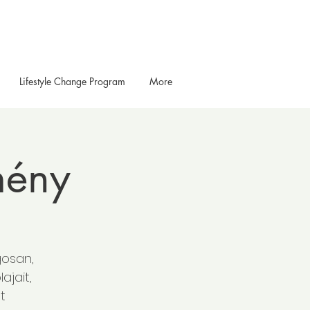
Lifestyle Change Program
More
mény
gosan,
ajait,
t