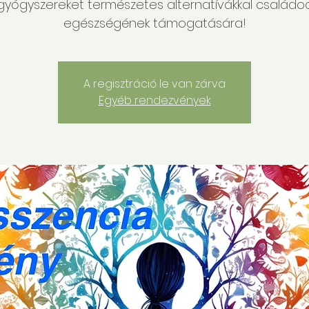
gyógyszereket természetes alternatívákkal családo
egészségének támogatására!
A regisztráció le van zárva
Egyéb rendezvények