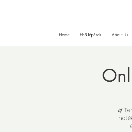
Home
Első lépések
About Us
Onl
🌿 Te
haték