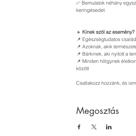
✅ Bemutatok néhány egyszer
keringésedet
🔹 
Kinek szól az esemény?
📌 Egészségtudatos család
📌 Azoknak, akik természete
📌 Bárkinek, aki nyitott a 
📌 Minden hölgynek életkort
között
Csatlakozz hozzánk, és is
Megosztás