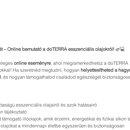
ét – Online bemutató a doTERRA esszenciális olajokról!
 🌿💻
nleges 
online eseményre
, ahol megismerkedhetsz a doTERRA 1
okkal! Ha szeretnéd megtudni, hogyan 
helyettesítheted a hag
l
, és hogyan támogathatod családod egészségét biztonságosa
ságú esszenciális olajairól és azok hatásairó
n tájékoztató
támogató illóolajok, amik érzelmi, energetikai és fizikai síkon
 olajokat a mindennapi életbe egyszerűen és biztonságosan