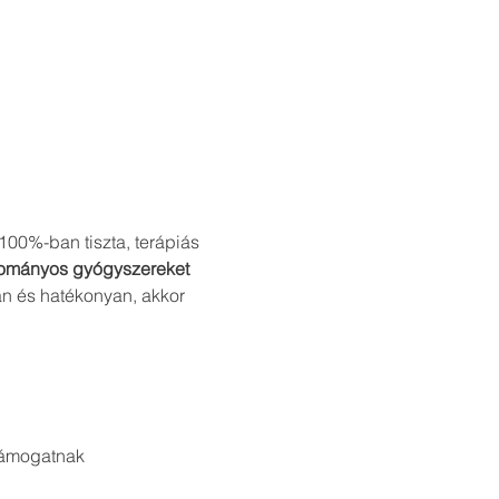
00%-ban tiszta, terápiás 
yományos gyógyszereket 
n és hatékonyan, akkor 
 támogatnak