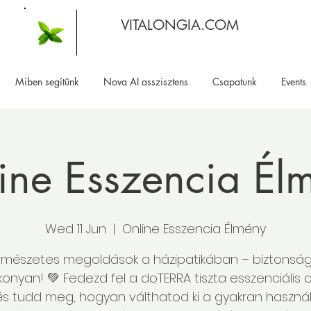
VITALONGIA.COM
Miben segítünk
Nova AI asszisztens
Csapatunk
Events
ine Esszencia Él
Wed 11 Jun
  |  
Online Esszencia Élmény
rmészetes megoldások a házipatikában – biztonsá
onyan! 💚 Fedezd fel a doTERRA tiszta esszenciális ol
és tudd meg, hogyan válthatod ki a gyakran használ