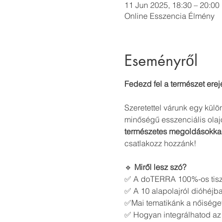
11 Jun 2025, 18:30 – 20:00
Online Esszencia Élmény
Eseményről
Fedezd fel a természet erej
Szeretettel várunk egy külö
minőségű esszenciális olaj
természetes megoldásokka
csatlakozz hozzánk!
🔹 
Miről lesz szó?
✅ A doTERRA 100%-os tiszta
✅ A 10 alapolajról dióhéjba
✅Mai tematikánk a nőiséget 
✅ Hogyan integrálhatod az