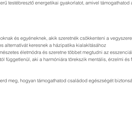
ű testébresztő energetikai gyakorlatot, amivel támogathatod 
oknak és egyéneknek, akik szeretnék csökkenteni a vegyszere
s alternatívát keresnek a házipatika kialakításához
természetes életmódra és szeretne többet megtudni az esszenciáli
ól függetlenül, aki a harmóniára törekszik mentális, érzelmi és 
merd meg, hogyan támogathatod családod egészségét biztons