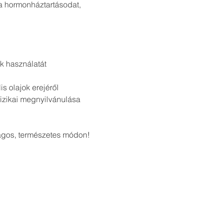
a hormonháztartásodat, 
k használatát
s olajok erejéről
fizikai megnyilvánulása 
ágos, természetes módon!