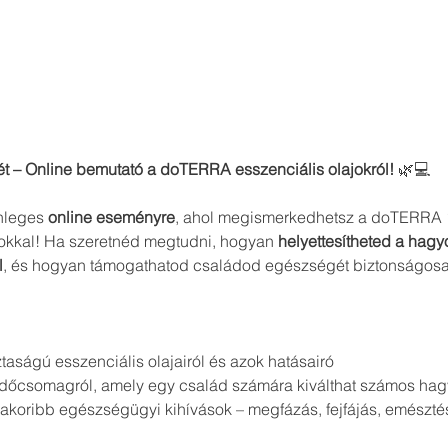
ét – Online bemutató a doTERRA esszenciális olajokról!
 🌿💻
nleges 
online eseményre
, ahol megismerkedhetsz a doTERRA 1
okkal! Ha szeretnéd megtudni, hogyan 
helyettesítheted a hag
l
, és hogyan támogathatod családod egészségét biztonságosa
ságú esszenciális olajairól és azok hatásairó
ezdőcsomagról, amely egy család számára kiválthat számos h
akoribb egészségügyi kihívások – megfázás, fejfájás, emésztés