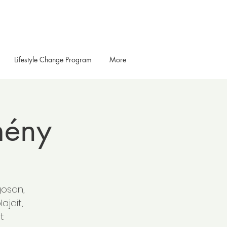
Lifestyle Change Program
More
mény
gosan,
ajait,
t