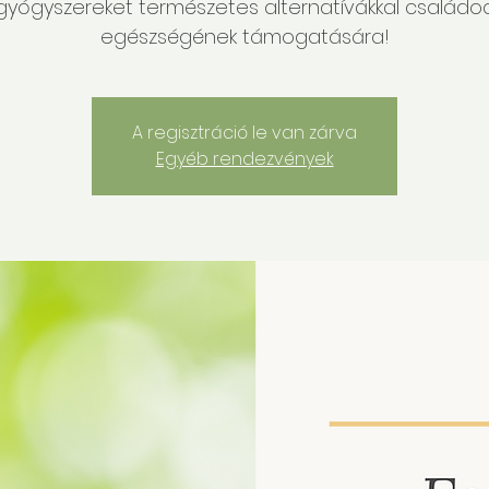
gyógyszereket természetes alternatívákkal családo
egészségének támogatására!
A regisztráció le van zárva
Egyéb rendezvények