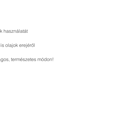
k használatát
s olajok erejéről
ágos, természetes módon!