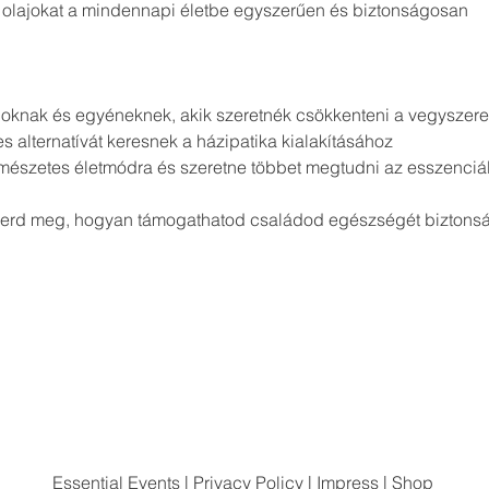
 olajokat a mindennapi életbe egyszerűen és biztonságosan
oknak és egyéneknek, akik szeretnék csökkenteni a vegyszere
s alternatívát keresnek a házipatika kialakításához
természetes életmódra és szeretne többet megtudni az esszenciáli
merd meg, hogyan támogathatod családod egészségét biztons
Essential Events
|
Privacy Policy
|
Impress
|
Shop