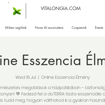
VITALONGIA.COM
Miben segítünk
Nova AI asszisztens
Csapatunk
Events
ine Esszencia Él
Wed 16 Jul
  |  
Online Esszencia Élmény
rmészetes megoldások a házipatikában – biztonsá
onyan! 💚 Fedezd fel a doTERRA tiszta esszenciális ol
és tudd meg, hogyan válthatod ki a gyakran használ