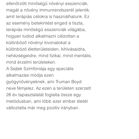
ellenőrzött minőségű növényi esszenciák, 
magát a növény immunrendszerét jelentik, 
amit terápiás célokra is használhatunk. Ez 
az esemény betekintést enged a tiszta, 
terápiás minőségű esszenciák világába, 
hogyan tudod alkalmazni célzottan a 
különböző növényi kivonatokat a 
különböző életterületeiden, kihívásaidra, 
nehézségeidre, mind fizikai, mind mentális, 
mind érzelmi területeken.
A Sejtek Szimfóniája egy speciális 
alkalmazási módja ezen 
gyógynövényeknek, ami Truman Boyd 
neve fémjelez. Az ezen a területen szerzett 
26 év tapasztalatát foglalta össze egy 
metódusban, ami több ezer ember életét 
változtatta már meg pozitív irányban.
Az eseményen küldönböző technikákat, 
applikációkat ismerhetsz meg, és 
próbálhatsz ki. 
Az eseményen való részvétel 