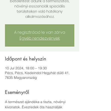
betekintést adunk a természetes,
növényi esszenciák speciális
területeken való hatékony
alkalmazásához.
A regisztráció le van zárva
Egyéb rendezvények
Időpont és helyszín
10 Jul 2024, 18:00 – 19:30
Pécs, Pécs, Kisdeindol Hegyhát dűlő 41,
7635 Magyarország
Eseményről
A természet ajándéka a tiszta, növényi 
kivonatok. Évezredek óta használják 