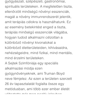
gyógyászati, szépészeti, gastronómiai, 
spirituális területeken. A megfelelően tiszta, 
ellenőrzött minőségű növényi esszenciák, 
magát a növény immunrendszerét jelentik, 
amit terápiás célokra is használhatunk. Ez 
az esemény betekintést enged a tiszta, 
terápiás minőségű esszenciák világába, 
hogyan tudod alkalmazni célzottan a 
különböző növényi kivonatokat a 
különböző életterületeiden, kihívásaidra, 
nehézségeidre, mind fizikai, mind mentális, 
mind érzelmi területeken.
A Sejtek Szimfóniája egy speciális 
alkalmazási módja ezen 
gyógynövényeknek, ami Truman Boyd 
neve fémjelez. Az ezen a területen szerzett 
26 év tapasztalatát foglalta össze egy 
metódusban, ami több ezer ember életét 
változtatta már meg pozitív irányban.
Az eseményen küldönböző technikákat, 
applikációkat ismerhetsz meg, és 
próbálhatsz ki. 