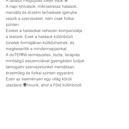
A tavaszi megújulás idejét éljük.🌸
A napi kihívások, mikrostressz hatások, 
mentális és érzelmi terhelések igénybe 
veszik a szervezetet, nem csak fizikai 
szinten.
Ezeket a hatásokat nehezen kompenzálja 
a testünk. Ezek a hatások különböző 
tünetek formájában kiütközhetnek, és 
megkeserítik a mindennapjainkat.
A doTERRA természetes, tiszta, terápiás 
minőségű esszenciáival gyengéden tudjuk 
támogatni szervezetünket mentálisan, 
érzelmileg és fizikai szinten egyaránt.
Ezen az eseményen egy világ körüli 
utazásra 🌍hívunk, ahol a Föld különböző 
területein őshonos növények kivonatait 
illatoljatjuk meg, és tapasztalhatjuk meg 
ezen növényi kivonatok erőteljes hatását.
Legyél része egy igazán felemelő estének, 
ahol megújul testünk, lelkünk és elménk 
egyaránt.
Várunk szeretettel😍