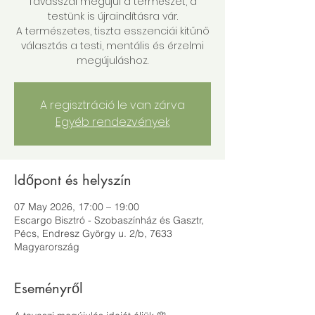
Tavasszal megújul a természet, a
testünk is újraindításra vár.
A természetes, tiszta esszenciái kitűnő
választás a testi, mentális és érzelmi
megújuláshoz.
A regisztráció le van zárva
Egyéb rendezvények
Időpont és helyszín
07 May 2026, 17:00 – 19:00
Escargo Bisztró - Szobaszínház és Gasztr,
Pécs, Endresz György u. 2/b, 7633
Magyarország
Eseményről