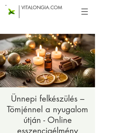
VITALONGIA.COM
Ünnepi felkészülés –
Tömjénnel a nyugalom
útján - Online
esszenciaélmény