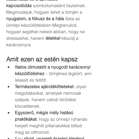
kapcsolódás
 szimbólumaként tisztelnek.
Megmutatjuk, hogyan lehet a tömjén a 
nyugalom, a fókusz és a hála
 illata az 
ünnepi készülődésben.Megtanulod, 
hogyan segíthet neked abban, hogy ne 
stresszelve, hanem 
lélekkel
 készülj a 
karácsonyra.
Amit ezen az estén kapsz
Illatos útmutatót a nyugodt karácsonyi 
készülődéshez
 – tömjénes légkört, ami 
lelassít és feltölt.
Természetes ajándékötleteket
: olyan 
megoldásokat, amelyek nemcsak 
szépek, hanem valódi törődést 
közvetítenek.
Egyszerű, mégis mély hatású 
praktikákat
, hogy az ünnepi rohanás 
helyett meghitt pillanatokkal töltsd 
meg az otthonod.
Egy 
rövid, vezetett érzelmi élményt
, 