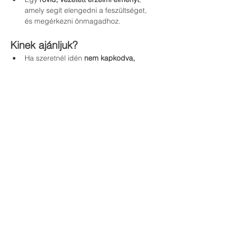
amely segít elengedni a feszültséget, 
és megérkezni önmagadhoz.
Kinek ajánljuk?
Ha szeretnél idén 
nem kapkodva, 
hanem békében
 készülni a 
karácsonyra.
Ha vágysz arra, hogy az ünnep ne a 
stresszről, hanem a 
meghittségről és a 
kapcsolódásról
 szóljon.
Ha szeretnéd 
újragondolni az 
ajándékozást
 – és olyan 
meglepetéseket adni, amelyek 
valóban szívet érintenek.
Egy ajándék önmagadnak – 
és másoknak
A legnagyobb ajándék, amit adhatsz, az a 
jelenléted.A tömjén segít megtalálni ezt az 
állapotot – azt a csendes, belső derűt, 