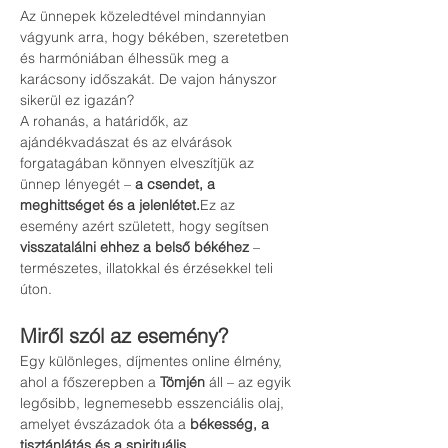
Az ünnepek közeledtével mindannyian 
vágyunk arra, hogy békében, szeretetben 
és harmóniában élhessük meg a 
karácsony időszakát. De vajon hányszor 
sikerül ez igazán?
A rohanás, a határidők, az 
ajándékvadászat és az elvárások 
forgatagában könnyen elveszítjük az 
ünnep lényegét – 
a csendet, a 
meghittséget és a jelenlétet.
Ez az 
esemény azért született, hogy segítsen 
visszatalálni ehhez a belső békéhez
 – 
természetes, illatokkal és érzésekkel teli 
úton.
Miről szól az esemény?
Egy különleges, díjmentes online élmény, 
ahol a főszerepben a 
Tömjén
 áll – az egyik 
legősibb, legnemesebb esszenciális olaj, 
amelyet évszázadok óta a 
békesség, a 
tisztánlátás és a spirituális 