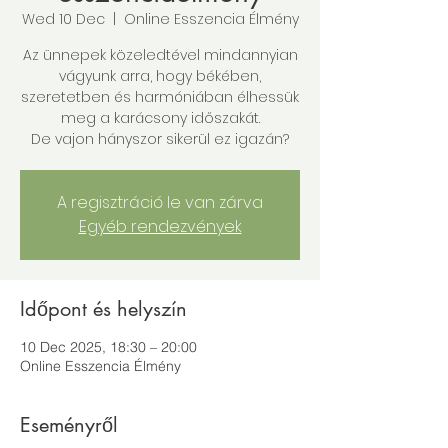
Wed 10 Dec
  |  
Online Esszencia Élmény
Az ünnepek közeledtével mindannyian
vágyunk arra, hogy békében,
szeretetben és harmóniában élhessük
meg a karácsony időszakát.
De vajon hányszor sikerül ez igazán?
A regisztráció le van zárva
Egyéb rendezvények
Időpont és helyszín
10 Dec 2025, 18:30 – 20:00
Online Esszencia Élmény
Eseményről