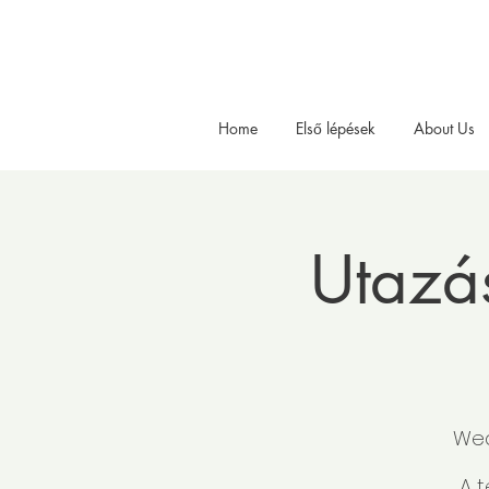
Home
Első lépések
About Us
Utazás
Wed
A 