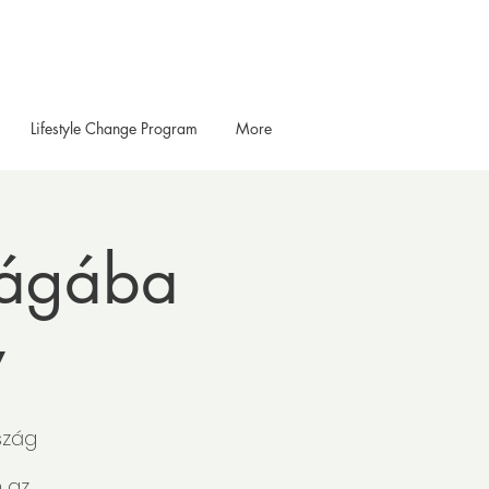
Lifestyle Change Program
More
ilágába
y
szág
 az