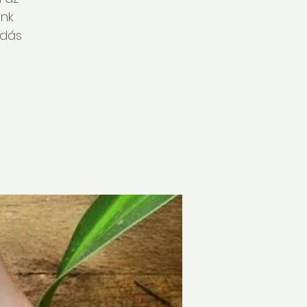
nk
odás