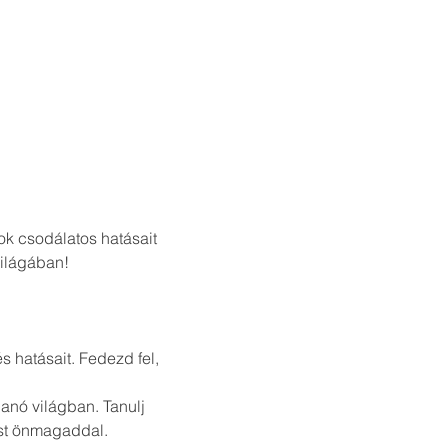
ok csodálatos hatásait 
világában!
 hatásait. Fedezd fel, 
anó világban. Tanulj 
st önmagaddal.