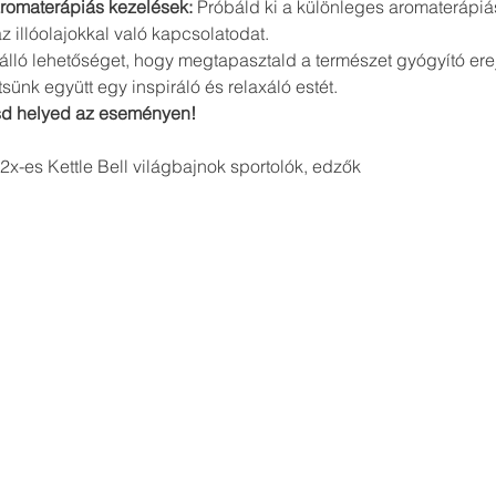
aromaterápiás kezelések:
 Próbáld ki a különleges aromaterápiá
 illóolajokkal való kapcsolatodat.
lló lehetőséget, hogy megtapasztald a természet gyógyító erejét
tsünk együtt egy inspiráló és relaxáló estét.
ítsd helyed az eseményen!
2x-es Kettle Bell világbajnok sportolók, edzők