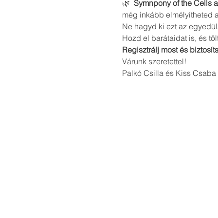
🌿 
 Symnpony of the Cells 
még inkább elmélyítheted az
Ne hagyd ki ezt az egyedülá
Hozd el barátaidat is, és töl
Regisztrálj most és biztos
Várunk szeretettel!
Palkó Csilla és Kiss Csaba 