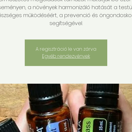
seményen, a növények harmonizáló hatását a testü
szséges működéséért, a prevenció és öngondosk
segítségével.
A regisztráció le van zárva
Egyéb rendezvények