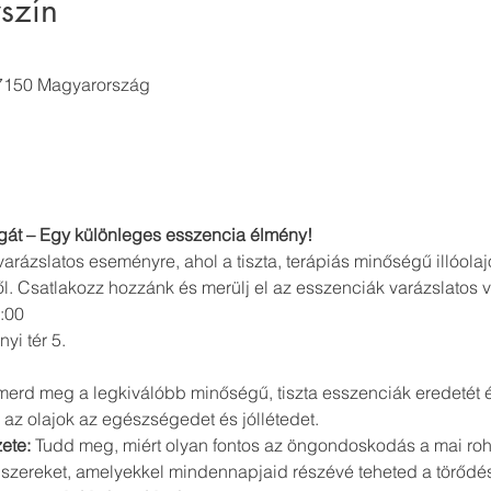
szín
 7150 Magyarország
lágát – Egy különleges esszencia élmény!
arázslatos eseményre, ahol a tiszta, terápiás minőségű illóolaj
. Csatlakozz hozzánk és merülj el az esszenciák varázslatos 
:00 
yi tér 5.
smerd meg a legkiválóbb minőségű, tiszta esszenciák eredetét és
az olajok az egészségedet és jóllétedet.
ete:
 Tudd meg, miért olyan fontos az öngondoskodás a mai roh
szereket, amelyekkel mindennapjaid részévé teheted a törődé