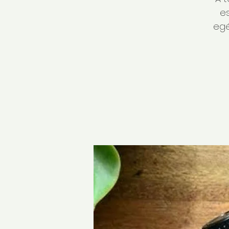
e
egé