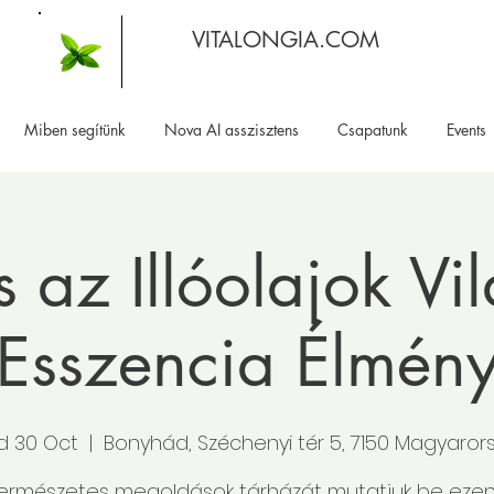
VITALONGIA.COM
Miben segítünk
Nova AI asszisztens
Csapatunk
Events
 az Illóolajok V
Esszencia Élmén
 30 Oct
  |  
Bonyhád, Széchenyi tér 5, 7150 Magyaror
természetes megoldások tárházát mutatjuk be ezen