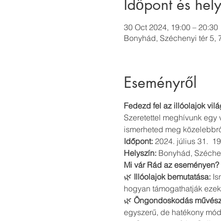
Időpont és hely
30 Oct 2024, 19:00 – 20:30
Bonyhád, Széchenyi tér 5,
Eseményről
Fedezd fel az illóolajok vi
Szeretettel meghívunk egy v
ismerheted meg közelebbről
Időpont:
 2024. július 31.  19
Helyszín:
 Bonyhád, Széchen
Mi vár Rád az eseményen?
🌿 
Illóolajok bemutatása:
 I
hogyan támogathatják ezek 
🌿 
Öngondoskodás művész
egyszerű, de hatékony mód