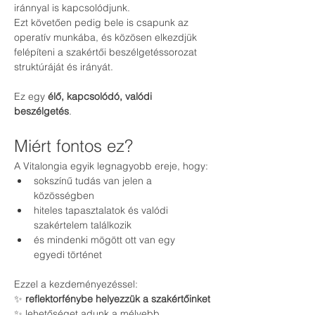
iránnyal is kapcsolódjunk.
Ezt követően pedig bele is csapunk az 
operatív munkába, és közösen elkezdjük 
felépíteni a szakértői beszélgetéssorozat 
struktúráját és irányát.
Ez egy 
élő, kapcsolódó, valódi 
beszélgetés
.
Miért fontos ez?
A Vitalongia egyik legnagyobb ereje, hogy:
sokszínű tudás van jelen a 
közösségben
hiteles tapasztalatok és valódi 
szakértelem találkozik
és mindenki mögött ott van egy 
egyedi történet
Ezzel a kezdeményezéssel:
✨ 
reflektorfénybe helyezzük a szakértőinket
✨ lehetőséget adunk a mélyebb 