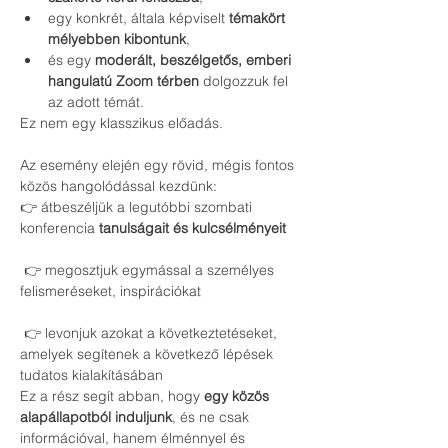
egy konkrét, általa képviselt 
témakört 
mélyebben kibontunk
,
és egy 
moderált, beszélgetős, emberi 
hangulatú Zoom térben
 dolgozzuk fel 
az adott témát.
Ez nem egy klasszikus előadás.
Az esemény elején egy rövid, mégis fontos 
közös hangolódással kezdünk:
👉 átbeszéljük a legutóbbi szombati 
konferencia 
tanulságait és kulcsélményeit
 👉 megosztjuk egymással a személyes 
felismeréseket, inspirációkat
 👉 levonjuk azokat a következtetéseket, 
amelyek segítenek a következő lépések 
tudatos kialakításában
Ez a rész segít abban, hogy 
egy közös 
alapállapotból induljunk
, és ne csak 
információval, hanem élménnyel és 