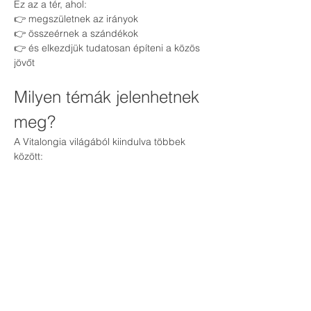
Ez az a tér, ahol:
👉 megszületnek az irányok
👉 összeérnek a szándékok
👉 és elkezdjük tudatosan építeni a közös 
jövőt
Milyen témák jelenhetnek 
meg?
A Vitalongia világából kiindulva többek 
között:
stresszkezelés és érzelmi egyensúly
természetes támogatási lehetőségek
életmód és tudatos öngondoskodás
közösségépítés és belső fejlődés
üzleti szemlélet és értékteremtés
A cél nem az, hogy „több információt 
adjunk” –
hanem hogy 
mélyebb megértést és valódi 
kapcsolódást teremtsünk
.