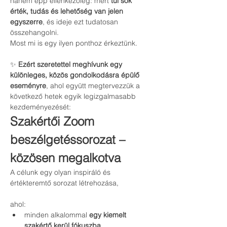
hanem épp ellenkezőleg: mert 
túl sok 
érték, tudás és lehetőség van jelen 
egyszerre
, és ideje ezt tudatosan 
összehangolni.
Most mi is egy ilyen ponthoz érkeztünk.
✨ 
Ezért szeretettel meghívunk egy 
különleges, közös gondolkodásra épülő 
eseményre
, ahol együtt megtervezzük a 
következő hetek egyik legizgalmasabb 
kezdeményezését:
Szakértői Zoom 
beszélgetéssorozat – 
közösen megalkotva
A célunk egy olyan inspiráló és 
értékteremtő sorozat létrehozása,
ahol:
minden alkalommal 
egy kiemelt 
szakértő kerül fókuszba
,