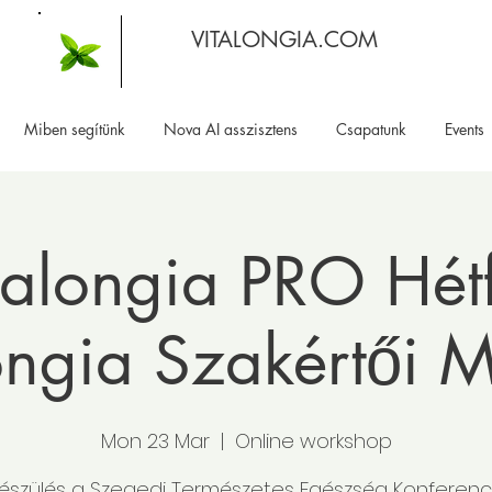
VITALONGIA.COM
Miben segítünk
Nova AI asszisztens
Csapatunk
Events
talongia PRO Hétf
ongia Szakértői 
Mon 23 Mar
  |  
Online workshop
készülés a Szegedi Természetes Egészség Konferenc