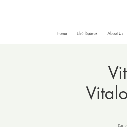
Home
Első lépések
About Us
Vi
Vital
Fel