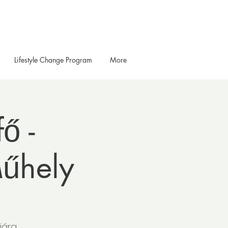
Lifestyle Change Program
More
ő -
Műhely
iára