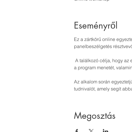
Eseményről
Ez a zártkörű online egyez
panelbeszélgetés résztvevő
 A találkozó célja, hogy az esemény előtt összehangoljuk a legfontosabb technikai és szakmai részleteket, áttekintsük 
a program menetét, valamin
Az alkalom során egyeztetjü
tudnivalót, amely segít ab
Megosztás