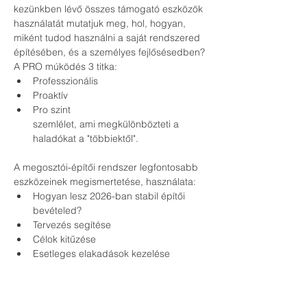
kezünkben lévő összes támogató eszközök 
használatát mutatjuk meg, hol, hogyan, 
miként tudod használni a saját rendszered 
építésében, és a személyes fejlősésedben?
A PRO múködés 3 titka:
Professzionális
Proaktív
Pro szint
szemlélet, ami megkülönbözteti a 
haladókat a "többiektől". 
A megosztói-építői rendszer legfontosabb 
eszközeinek megismertetése, használata:
Hogyan lesz 2026-ban stabil építői 
bevételed?
Tervezés segítése
Célok kitűzése
Esetleges elakadások kezelése
Személyre szabott konzultáció
Kinek szólnak az események?