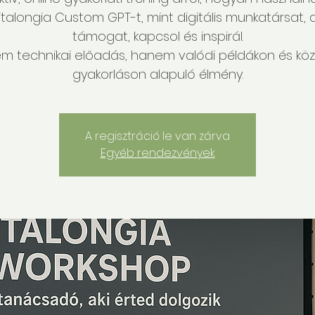
italongia Custom GPT-t, mint digitális munkatársat, a
támogat, kapcsol és inspirál.
m technikai előadás, hanem valódi példákon és kö
gyakorláson alapuló élmény.
A regisztráció le van zárva
Egyéb rendezvények