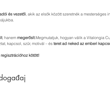
adói és vezetői
, akik az elsők között szeretnék a mesterséges i
kájukba.
ít
, hanem 
megerősít
.Megmutatjuk, hogyan válik a Vitalongia C
ztat, kapcsol, szűr, motivál – és 
teret ad neked az emberi kapcs
regisztrációhoz kötött!
 događaj