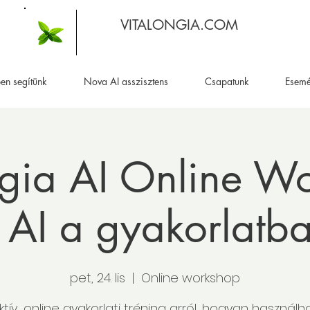
VITALONGIA.COM
en segítünk
Nova AI asszisztens
Csapatunk
Esem
ngia AI Online W
 AI a gyakorlatb
pet, 24. lis
  |  
Online workshop
ktív, online gyakorlati tréning arról, hogyan használ