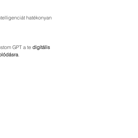
ntelligenciát hatékonyan 
ustom GPT a te 
digitális 
olódásra
.