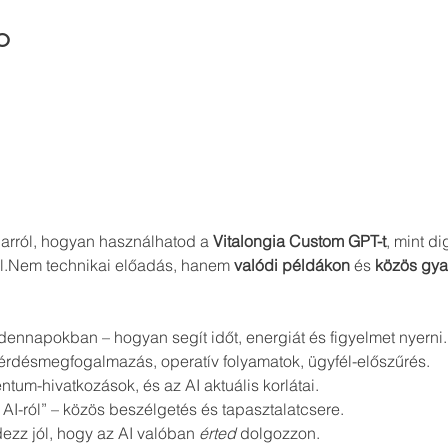
o
ng arról, hogyan használhatod a 
Vitalongia Custom GPT-t
, mint di
ál.Nem technikai előadás, hanem 
valódi példákon
 és 
közös gya
dennapokban – hogyan segít időt, energiát és figyelmet nyerni.
kérdésmegfogalmazás, operatív folyamatok, ügyfél-előszűrés.
tum-hivatkozások, és az AI aktuális korlátai.
z AI-ról” – közös beszélgetés és tapasztalatcsere.
ezz jól, hogy az AI valóban 
érted
 dolgozzon.