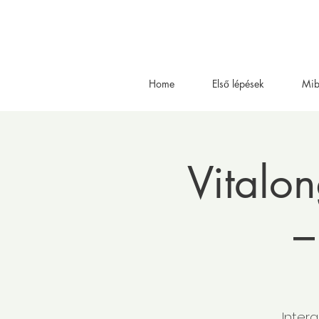
Home
Első lépések
Mib
Vitalo
–
Intera