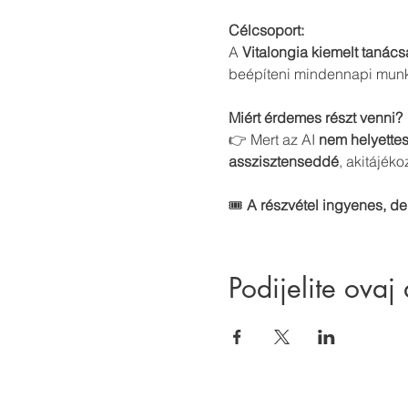
Célcsoport: 
A 
Vitalongia kiemelt tanács
beépíteni mindennapi mun
Miért érdemes részt venni?
👉 Mert az AI 
nem helyettes
asszisztenseddé
, akitájéko
🎟️ 
A részvétel ingyenes, de 
Podijelite ovaj