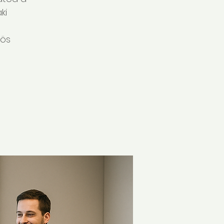
ki
zös