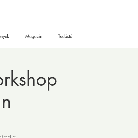
ények
Magazin
Tudástár
orkshop
an
hatod a