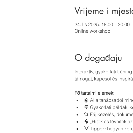
Vrijeme i mjest
24. lis 2025. 18:00 – 20:00
Online workshop
O događaju
Interaktív, gyakorlati tréni
támogat, kapcsol és inspir
Fő tartalmi elemek:
🤖 AI a tanácsadói min
💬 Gyakorlati példák: 
📂 Fájlkezelés, dokumen
🧠 „Hitek és tévhitek a
💡 Tippek: hogyan kérd