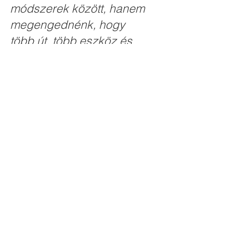
módszerek között, hanem
megengednénk, hogy
több út, több eszköz és
több ember együtt
teremtsen biztonságot,
könnyedséget és valódi
változást számunkra?
Kapcsolatfelvétel
Kérlek töltsd ki az alábbi 
űrlapot és hamarosan 
felvesszük veled a kapcsolatot!
Vezetéknév
*