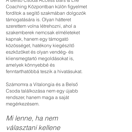
A Belső Csoda Access Bars & Life
Coaching Központban külön figyelmet
fordítok a segítő szakmában dolgozók
támogatására is. Olyan hátteret
szerettem volna létrehozni, ahol a
szakemberek nemcsak elméleteket
kapnak, hanem egy támogató
közösséget, hatékony kiegészítő
eszközöket és olyan vendég- és
kliensmegtartó megoldásokat is,
amelyek könnyebbé és
fenntarthatóbbá teszik a hivatásukat.
Számomra a Vitalongia és a Belső
Csoda találkozása nem egy újabb
rendszer, hanem maga a saját
megérkezésem.
Mi lenne, ha nem
választani kellene