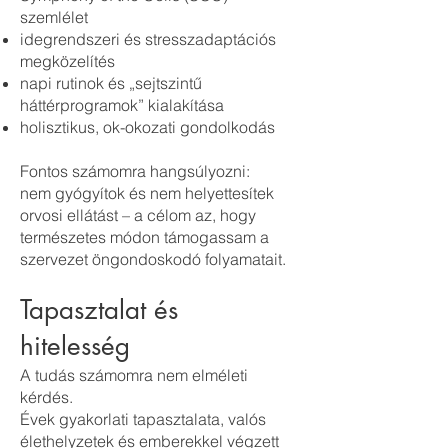
szemlélet
idegrendszeri és stresszadaptációs
megközelítés
napi rutinok és „sejtszintű
háttérprogramok” kialakítása
holisztikus, ok-okozati gondolkodás
Fontos számomra hangsúlyozni:
nem gyógyítok és nem helyettesítek
orvosi ellátást – a célom az, hogy
természetes módon támogassam a
szervezet öngondoskodó folyamatait.
Tapasztalat és
hitelesség
A tudás számomra nem elméleti
kérdés.
Évek gyakorlati tapasztalata, valós
élethelyzetek és emberekkel végzett