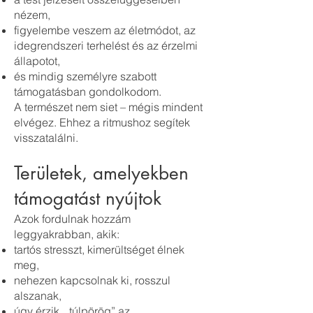
nézem,
figyelembe veszem az életmódot, az
idegrendszeri terhelést és az érzelmi
állapotot,
és mindig személyre szabott
támogatásban gondolkodom.
A természet nem siet – mégis mindent
elvégez. Ehhez a ritmushoz segítek
visszatalálni.
Területek, amelyekben
támogatást nyújtok
Azok fordulnak hozzám
leggyakrabban, akik:
tartós stresszt, kimerültséget élnek
meg,
nehezen kapcsolnak ki, rosszul
alszanak,
úgy érzik, „túlpörög” az