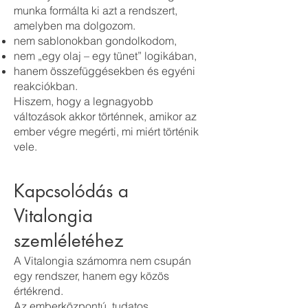
munka formálta ki azt a rendszert,
amelyben ma dolgozom.
nem sablonokban gondolkodom,
nem „egy olaj – egy tünet” logikában,
hanem összefüggésekben és egyéni
reakciókban.
Hiszem, hogy a legnagyobb
változások akkor történnek, amikor az
ember végre megérti, mi miért történik
vele.
Kapcsolódás a
Vitalongia
szemléletéhez
A Vitalongia számomra nem csupán
egy rendszer, hanem egy közös
értékrend.
Az emberközpontú, tudatos,