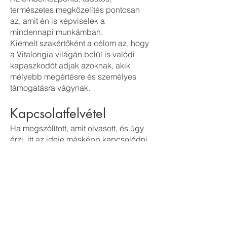
természetes megközelítés pontosan
az, amit én is képviselek a
mindennapi munkámban.
Kiemelt szakértőként a célom az, hogy
a Vitalongia világán belül is valódi
kapaszkodót adjak azoknak, akik
mélyebb megértésre és személyes
támogatásra vágynak.
Kapcsolatfelvétel
Ha megszólított, amit olvasott, és úgy
érzi, itt az ideje másképp kapcsolódni
a saját testéhez és életéhez, örömmel
várom a jelentkezését.
Telefon:
+36 30 936 0606
(magyar, horvát, szerb nyelven)
Online kapcsolatfelvétel a Vitalongia
felületén