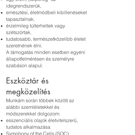
idegrendszerük,
emésztési, életmódbeli kibillenéseket
tapasztalnak,
érzelmileg túlterheltek vagy
szétszórtak,
tudatosabb, természetközelibb életet
szeretnének élni.
A támogatás minden esetben egyéni
állapotfelmérésen és személyre
szabáson alapul.
Eszköztár és
megközelítés
Munkám során többek között az
alábbi szemléletekkel és
módszerekkel dolgozom:
esszenciális olajok életvitelszerű,
tudatos alkalmazása
Symphony of the Cells (SOC)