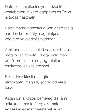
Nálunk a sajáttestsúlyos edzéstől a
kettlebellen át kardiógépeket és Trx et
is tudsz használni.
Baba mama edzéstől a Senior edzésig
minden korosztály megtalálja a
kedvére való edzésmódszert.
Amikor eljössz az első edzésre biztos
meg fogsz rémülni: itt egy hatalmas
edző terem, tele megfoghatatlan
eszközzel és kifejezéssel.
Elkezdesz kicsit melegíteni,
átmozgatni magad, gondolod elég
lesz.
Aztán jön a közös bemelegítés, ami
sokaknak már felér egy komplett
edzéssel és már mennének is az