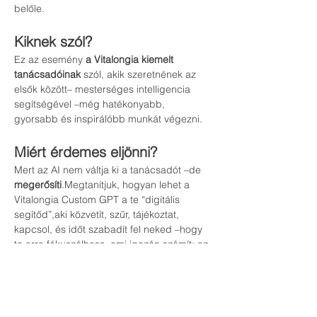
belőle.
Kiknek szól?
Ez az esemény 
a Vitalongia kiemelt 
tanácsadóinak
 szól, akik szeretnének az 
elsők között– mesterséges intelligencia 
segítségével –még hatékonyabb, 
gyorsabb és inspirálóbb munkát végezni.
Miért érdemes eljönni?
Mert az AI nem váltja ki a tanácsadót –de 
megerősíti
.Megtanítjuk, hogyan lehet a 
Vitalongia Custom GPT a te “digitális 
segítőd”,aki közvetít, szűr, tájékoztat, 
kapcsol, és időt szabadít fel neked –hogy 
te arra fókuszálhass, ami igazán számít: az 
emberi kapcsolódásra.
🎟 
A részvétel díjmentes, de előzetes 
regisztráció szükséges!
👉 
Regisztráció:
 [ide kerül majd a link]