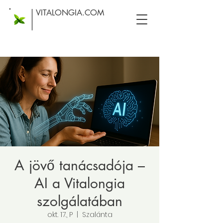
VITALONGIA.COM
A jövő tanácsadója –
AI a Vitalongia
szolgálatában
okt. 17., P
  |  
Szalánta