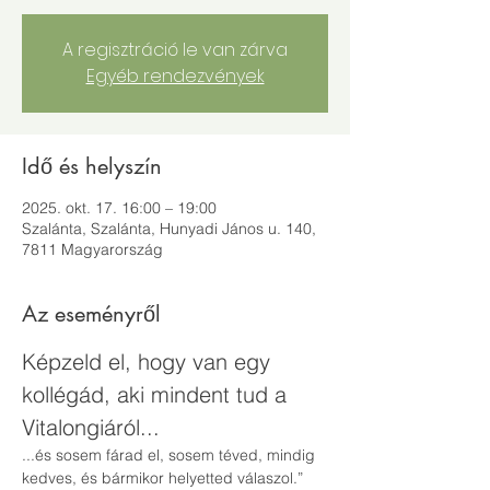
A regisztráció le van zárva
Egyéb rendezvények
Idő és helyszín
2025. okt. 17. 16:00 – 19:00
Szalánta, Szalánta, Hunyadi János u. 140,
7811 Magyarország
Az eseményről
Képzeld el, hogy van egy 
kollégád, aki mindent tud a 
Vitalongiáról...
...és sosem fárad el, sosem téved, mindig 
kedves, és bármikor helyetted válaszol.”