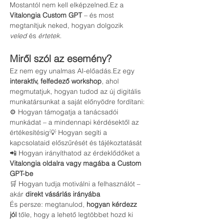
Mostantól nem kell elképzelned.Ez a 
Vitalongia Custom GPT
 – és most 
megtanítjuk neked, hogyan dolgozik 
veled
 és 
értetek.
Miről szól az esemény?
Ez nem egy unalmas AI-előadás.Ez egy 
interaktív, felfedező workshop
, ahol 
megmutatjuk, hogyan tudod az új digitális 
munkatársunkat a saját előnyödre fordítani:
⚙️ Hogyan támogatja a tanácsadói 
munkádat – a mindennapi kérdésektől az 
értékesítésig💡 Hogyan segíti a 
kapcsolataid előszűrését és tájékoztatását
📲 Hogyan irányíthatod az érdeklődőket a 
Vitalongia oldalra vagy magába a Custom 
GPT-be
🛒 Hogyan tudja motiválni a felhasználót – 
akár 
direkt vásárlás irányába
És persze: megtanulod, 
hogyan kérdezz 
jól
 tőle, hogy a lehető legtöbbet hozd ki 