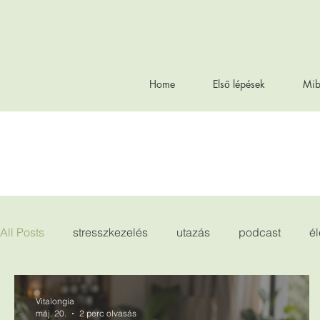
Home
Első lépések
Mib
All Posts
stresszkezelés
utazás
podcast
é
Vitalongia
máj. 20.
2 perc olvasás