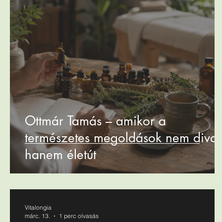
Ottmár Tamás – amikor a
természetes megoldások nem divat
hanem életút
Vitalongia
márc. 13.
1 perc olvasás