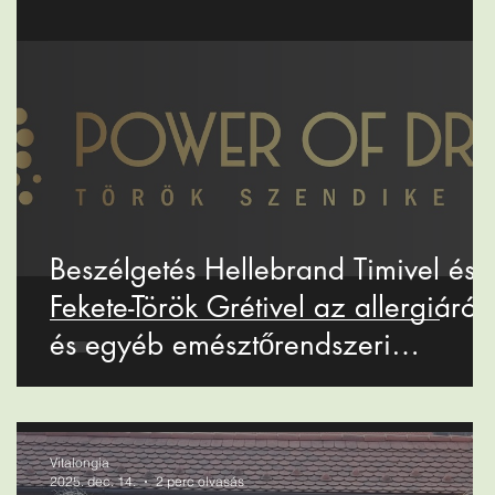
Beszélgetés Hellebrand Timivel és
Fekete-Török Grétivel az allergiáról
és egyéb emésztőrendszeri
problémákról
Vitalongia
2025. dec. 14.
2 perc olvasás