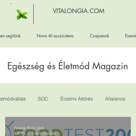
VITALONGIA.COM
en segítünk
Nova AI asszisztens
Csapatunk
Esem
Egészség és Életmód Magazin
letmódváltás
SOC
Érzelmi Áttörés
Általános
Fekete-Török Gréti
ápr. 19.
7 perc olvasás