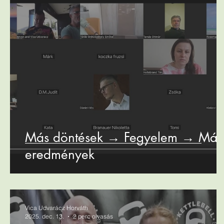
Más döntések → Fegyelem → Más
eredmények
Vica Udvarácz Horváth
2025. dec. 13.
2 perc olvasás