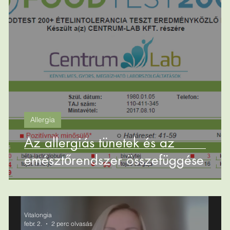
Allergia
,
Az allergiás tünetek és az
emésztőrendszer összefüggése
Vitalongia
febr. 2.
2 perc olvasás