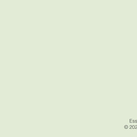
Ess
© 202