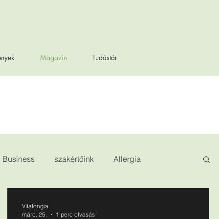
ények
Magazin
Tudástár
Business
szakértőink
Allergia
Vitalongia
márc. 25.
1 perc olvasás