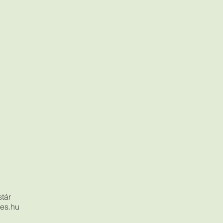
tár
pes.hu