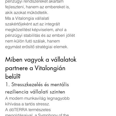
pénzügyi rendszereket akartam
fejleszteni, hanem az embereket is,
akik azokat működtetik.
Ma a Vitalongia vállalati
szakértőjeként azt az integrált
megközelítést képviselem, ahol a
pénzügyi stabilitás és az emberi jóllét
nem külön futó szálak, hanem
egymást erősítő stratégiai elemek.
Miben vagyok a vállalatok
partnere a Vitalongián
belül?
1. Stresszkezelés és mentális
reziliencia vállalati szinten
A modern munkavilág legnagyobb
kihívása a tartós stressz.
A dōTERRA természetes
megoldásaival, a Symphony of the