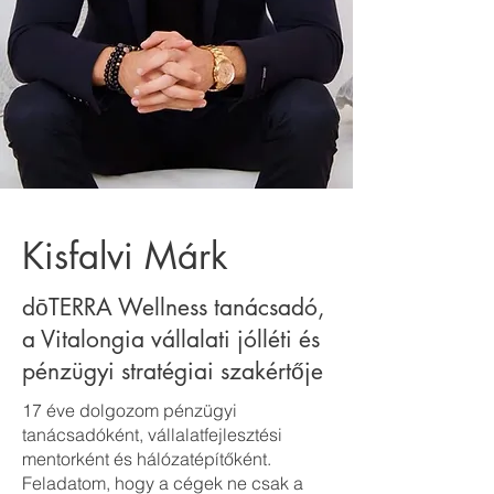
Kisfalvi Márk
dōTERRA Wellness tanácsadó,
a Vitalongia vállalati jólléti és
pénzügyi stratégiai szakértője
17 éve dolgozom pénzügyi
tanácsadóként, vállalatfejlesztési
mentorként és hálózatépítőként.
Feladatom, hogy a cégek ne csak a