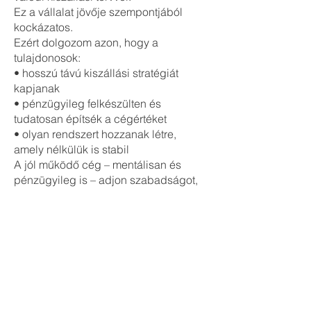
Ez a vállalat jövője szempontjából
kockázatos.
Ezért dolgozom azon, hogy a
tulajdonosok:
• hosszú távú kiszállási stratégiát
kapjanak
• pénzügyileg felkészülten és
tudatosan építsék a cégértéket
• olyan rendszert hozzanak létre,
amely nélkülük is stabil
A jól működő cég – mentálisan és
pénzügyileg is – adjon szabadságot,
ne vegyen el belőle.
4. Vitalongia vállalati rendszer
– ahol a pénzügyi és emberi
jóllét összeér
A szerepem a Vitalongiánál az, hogy
hidat képezzek: