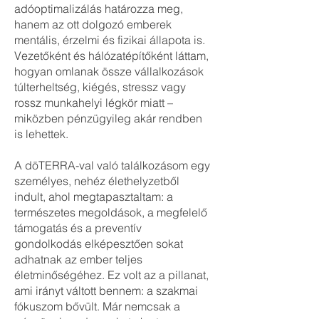
adóoptimalizálás határozza meg,
hanem az ott dolgozó emberek
mentális, érzelmi és fizikai állapota is.
Vezetőként és hálózatépítőként láttam,
hogyan omlanak össze vállalkozások
túlterheltség, kiégés, stressz vagy
rossz munkahelyi légkör miatt –
miközben pénzügyileg akár rendben
is lehettek.
A dōTERRA-val való találkozásom egy
személyes, nehéz élethelyzetből
indult, ahol megtapasztaltam: a
természetes megoldások, a megfelelő
támogatás és a preventív
gondolkodás elképesztően sokat
adhatnak az ember teljes
életminőségéhez. Ez volt az a pillanat,
ami irányt váltott bennem: a szakmai
fókuszom bővült. Már nemcsak a