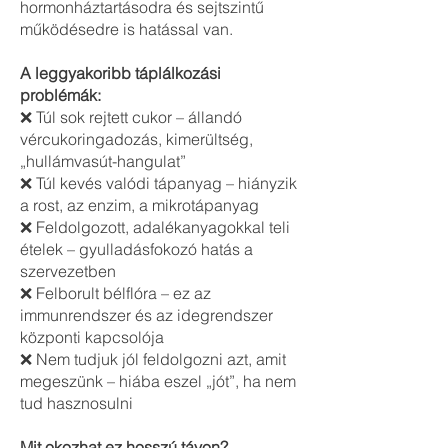
hormonháztartásodra és sejtszintű
működésedre is hatással van.
A leggyakoribb táplálkozási
problémák:
❌ Túl sok rejtett cukor – állandó
vércukoringadozás, kimerültség,
„hullámvasút-hangulat”
❌ Túl kevés valódi tápanyag – hiányzik
a rost, az enzim, a mikrotápanyag
❌ Feldolgozott, adalékanyagokkal teli
ételek – gyulladásfokozó hatás a
szervezetben
❌ Felborult bélflóra – ez az
immunrendszer és az idegrendszer
központi kapcsolója
❌ Nem tudjuk jól feldolgozni azt, amit
megeszünk – hiába eszel „jót”, ha nem
tud hasznosulni
Mit okozhat ez hosszú távon?