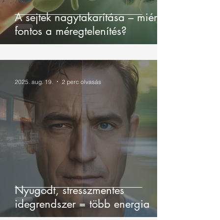
A sejtek nagytakarítása – miért
fontos a méregtelenítés?
2025. aug. 19.
2 perc olvasás
Nyugodt, stresszmentes
idegrendszer = több energia