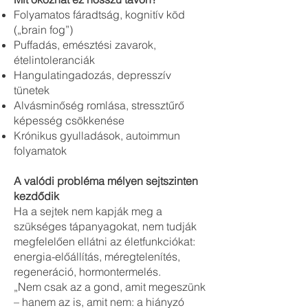
Folyamatos fáradtság, kognitív köd
(„brain fog”)
Puffadás, emésztési zavarok,
ételintoleranciák
Hangulatingadozás, depresszív
tünetek
Alvásminőség romlása, stressztűrő
képesség csökkenése
Krónikus gyulladások, autoimmun
folyamatok
A valódi probléma mélyen sejtszinten
kezdődik
Ha a sejtek nem kapják meg a
szükséges tápanyagokat, nem tudják
megfelelően ellátni az életfunkciókat:
energia-előállítás, méregtelenítés,
regeneráció, hormontermelés.
„Nem csak az a gond, amit megeszünk
– hanem az is, amit nem: a hiányzó