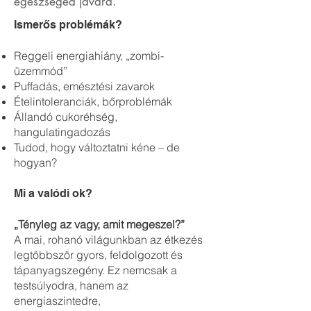
egészséged javára.
Ismerős problémák?
Reggeli energiahiány, „zombi-
üzemmód”
Puffadás, emésztési zavarok
Ételintoleranciák, bőrproblémák
Állandó cukoréhség,
hangulatingadozás
Tudod, hogy változtatni kéne – de
hogyan?
Mi a valódi ok?
„Tényleg az vagy, amit megeszel?”
A mai, rohanó világunkban az étkezés
legtöbbször gyors, feldolgozott és
tápanyagszegény. Ez nemcsak a
testsúlyodra, hanem az
energiaszintedre,