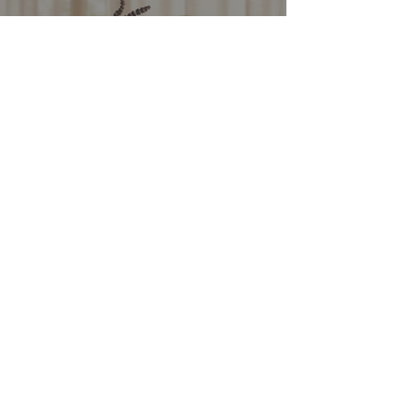
Miért más a Symphony of the
Cells, mint egy hagyományos
masszázs?
2025. aug. 1.
2 perc olvasás