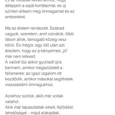
átlépjem a saját korlátaimat, és új
szinten értsem meg önmagamat és az
embereket.
Ma az életem rendezett. Szabad
vagyok, szeretem, amit csinálok, több
lábon állok, támogató közeg vesz
körül. És mégis: egy idő után azt
éreztem, hogy ez a kényelmes „jó”
már nem lelkesít.
A valódi tűz akkor gyulladt újra
bennem, amikor megszületett a
felismerés: az igazi izgalom ott
kezdődik, amikor másokat segíthetek
visszatalálni önmagukhoz.
Azokhoz szólok, akik már voltak
valahol.
Akik már tapasztaltak sikert, fejlődést,
lehetőséget – majd elakadtak,