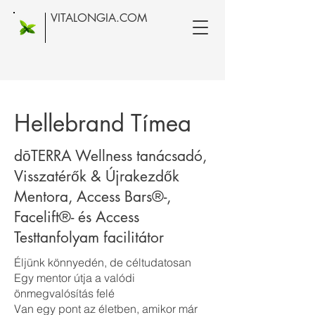
VITALONGIA.COM
Hellebrand Tímea
dōTERRA Wellness tanácsadó,
Visszatérők & Újrakezdők
Mentora, Access Bars®-,
Facelift®- és Access
Testtanfolyam facilitátor
Éljünk könnyedén, de céltudatosan
Egy mentor útja a valódi
önmegvalósítás felé
Van egy pont az életben, amikor már