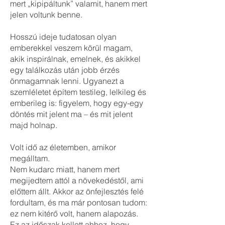
mert „kipipáltunk” valamit, hanem mert
jelen voltunk benne.
Hosszú ideje tudatosan olyan
emberekkel veszem körül magam,
akik inspirálnak, emelnek, és akikkel
egy találkozás után jobb érzés
önmagamnak lenni. Ugyanezt a
szemléletet építem testileg, lelkileg és
emberileg is: figyelem, hogy egy-egy
döntés mit jelent ma – és mit jelent
majd holnap.
Volt idő az életemben, amikor
megálltam.
Nem kudarc miatt, hanem mert
megijedtem attól a növekedéstől, ami
előttem állt. Akkor az önfejlesztés felé
fordultam, és ma már pontosan tudom:
ez nem kitérő volt, hanem alapozás.
Ez az időszak kellett ahhoz, hogy