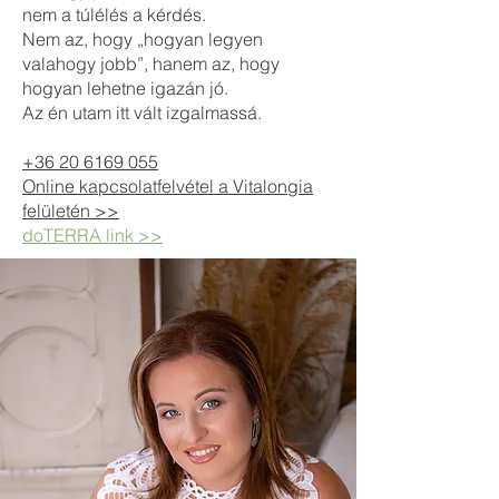
nem a túlélés a kérdés.
Nem az, hogy „hogyan legyen
valahogy jobb”, hanem az, hogy
hogyan lehetne igazán jó.
Az én utam itt vált izgalmassá.
+36 20 6169 055
Online kapcsolatfelvétel a Vitalongia
felületén >>
doTERRA link >>