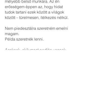
mélyebb belső munkára. Az én
erősségem éppen az, hogy hidat
tudok tartani ezek között a világok
között – türelmesen, ítélkezés nélkül.
Nem piedesztálra szeretném emelni
magam.
Példa szeretnék lenni.
Azoknak, akik most padlón vannak.
Akik egy válás, egy elakadás, egy
kiégés után újra szeretnének hinni
magukban. Megmutatni, hogy nem
kell tökéletesnek lenni ahhoz, hogy
újrakezdhessünk, és hogy a múlt nem
akadály, hanem tapasztalat.
A jövőképem nem egy fix pont. Inkább
egy út.
Ahogy haladok rajta, egyre tágabbá
válik az, amit lehetségesnek gondolok