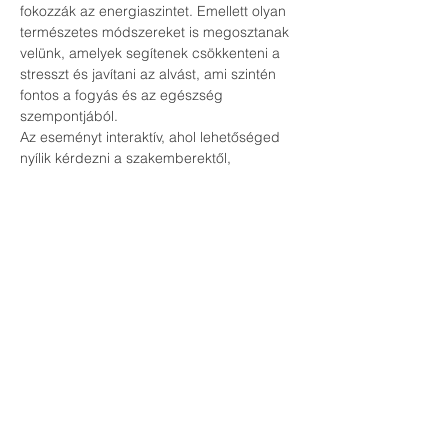
fokozzák az energiaszintet. Emellett olyan 
természetes módszereket is megosztanak 
velünk, amelyek segítenek csökkenteni a 
stresszt és javítani az alvást, ami szintén 
fontos a fogyás és az egészség 
szempontjából.
Az eseményt interaktív, ahol lehetőséged 
nyílik kérdezni a szakemberektől, 
megosztani tapasztalatokat és 
megismerkedni olyan emberekkel, akik 
hasonló célokat tűztek ki maguk elé.
Kérünk, hogy regisztrálj a részvételre a 
lenti gombra kattintva.  Az esemény 
részvételi díjmentes.
Ne maradj le erről az izgalmas 
lehetőségről, hogy megtanuld az 
egészséges és hatékony fogyás 
természetes módszereit, és találkozz olyan 
emberekkel, akik ugyanazokat a célokat 
követik!
Várunk szeretettel az eseményen!