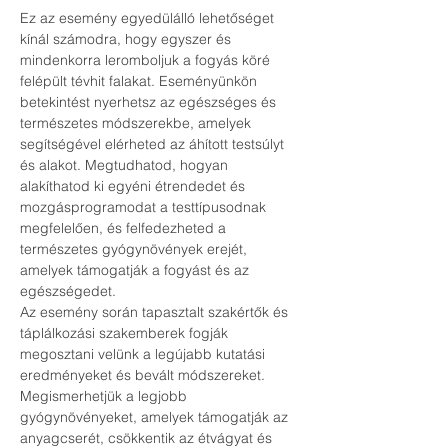
Ez az esemény egyedülálló lehetőséget 
kínál számodra, hogy egyszer és 
mindenkorra leromboljuk a fogyás köré 
felépült tévhit falakat. Eseményünkön 
betekintést nyerhetsz az egészséges és 
természetes módszerekbe, amelyek 
segítségével elérheted az áhított testsúlyt 
és alakot. Megtudhatod, hogyan 
alakíthatod ki egyéni étrendedet és 
mozgásprogramodat a testtípusodnak 
megfelelően, és felfedezheted a 
természetes gyógynövények erejét, 
amelyek támogatják a fogyást és az 
egészségedet.
Az esemény során tapasztalt szakértők és 
táplálkozási szakemberek fogják 
megosztani velünk a legújabb kutatási 
eredményeket és bevált módszereket. 
Megismerhetjük a legjobb 
gyógynövényeket, amelyek támogatják az 
anyagcserét, csökkentik az étvágyat és 