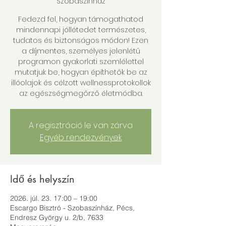
Szobaszínház
Fedezd fel, hogyan támogathatod
mindennapi jóllétedet természetes,
tudatos és biztonságos módon! Ezen
a díjmentes, személyes jelenlétű
programon gyakorlati szemlélettel
mutatjuk be, hogyan építhetők be az
illóolajok és célzott wellnessprotokollok
az egészségmegőrző életmódba.
A regisztráció le van zárva
Egyéb rendezvények
Idő és helyszín
2026. júl. 23. 17:00 – 19:00
Escargo Bisztró - Szobaszínház, Pécs,
Endresz György u. 2/b, 7633