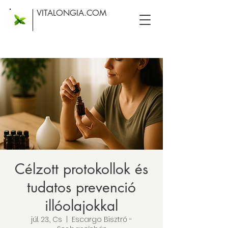
VITALONGIA.COM
Célzott protokollok és
tudatos prevenció
illóolajokkal
júl. 23., Cs
  |  
Escargo Bisztró -