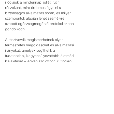
illóolajok a mindennapi jólléti rutin 
részeként, mire érdemes figyelni a 
biztonságos alkalmazás során, és milyen 
szempontok alapján lehet személyre 
szabott egészségmegőrző protokollokban 
gondolkodni.
A résztvevők megismerhetnek olyan 
természetes megoldásokat és alkalmazási 
irányokat, amelyek segíthetik a 
tudatosabb, kiegyensúlyozottabb életmód 
kialakítását – legyen szó otthoni rutinokról, 
családi jóllétről, munkahelyi terhelésről 
vagy a szervezet mindennapi 
támogatásáról.
Az esemény nem orvosi tanácsadás, nem 
diagnosztizál, nem kezel betegséget, és 
nem helyettesíti az orvosi vizsgálatot vagy 
terápiát. A program célja edukáció, 
szemléletformálás és gyakorlati inspiráció 