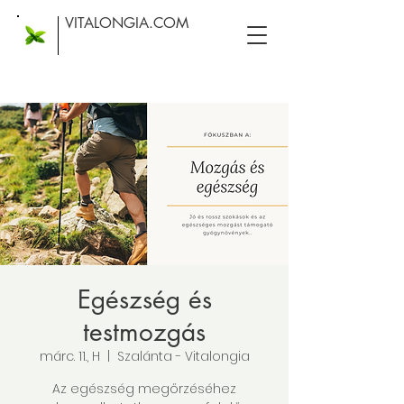
VITALONGIA.COM
Egészség és
testmozgás
márc. 11., H
  |  
Szalánta - Vitalongia
Az egészség megőrzéséhez