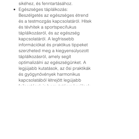
sikéhez, és fenntartásához.
Egészséges táplálkozás:
Beszélgetés az egészséges étrend
és a testmozgás kapcsolatáról. Hitek
és tévhitek a sportspecifukus
táplálkozásról, és az egészség
kapcsolatáról. A legfrissebb
információkat és praktikus tippeket
szerzheted meg a kiegyensúlyozott
táplálkozásról, amely segít
optimalizálni az egészségünket. A
legjújabb kutatások, az ősi praktikák
és gyógynövények harmonikus
kapcsolatából létrejött legújabb
fejlesztések is bemutatásra kerülnek.
Kérdések és válaszok: Az esemény
végén lehetőséged lesz feltenni
kérdéseidet a szakértőnknek, akik
szívesen válaszolnak a témával
kapcsolatos kérdéseidre.
A részvétel ingyenes, azonban kérjük, hogy
előzetesen jelezd részvételi szándékodat a
lenti regisztráció gombra kattintva!