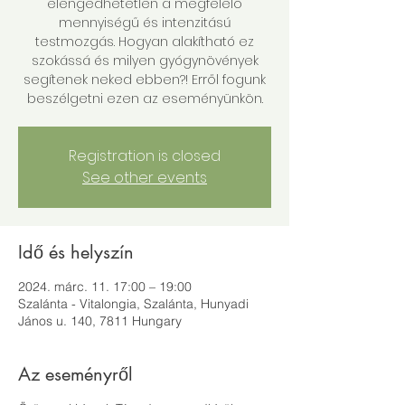
elengedhetetlen a megfelelő
mennyiségű és intenzitású
testmozgás. Hogyan alakítható ez
szokássá és milyen gyógynövények
segítenek neked ebben?! Erről fogunk
beszélgetni ezen az eseményünkön.
Registration is closed
See other events
Idő és helyszín
2024. márc. 11. 17:00 – 19:00
Szalánta - Vitalongia, Szalánta, Hunyadi
János u. 140, 7811 Hungary
Az eseményről