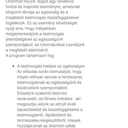
Örömmel hívunk Téged egy rendkívül
fontos és inspiráló eseményre, amelynek
központi témája az egészség és a
megfelelő testmozgás összefüggéseivel
foglalkozik. Ez az esemény lehetőséget
nyújt arra, hogy mélyebben
megismerkedjünk a testmozgás
jelentőségével az egészségünk
szempontjából, és információkat cseréljünk
a megfelelő életmódról.
A program tartalmazni fog:
A testmozgás hatásai az egészségre:
Az előadás során bemutatjuk, hogy
milyen előnyei vannak a rendszeres
testmozgásnak az egészségünk és
közérzetünk szempontjából.
Előadónk szakértő életmód
tanácsadó, és fitness instuktor, aki
megosztja velünk az elmúlt évek
tapasztalatait és összefüggéseket a
testmozgásról, táplálzásról és
természetes kiegészítőkről, mleyek
hozzájárulnak az életmód váltás