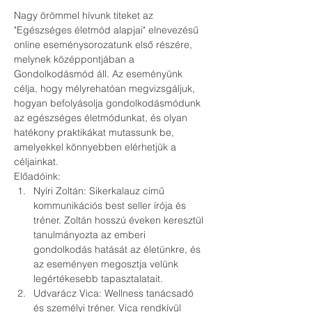
Nagy örömmel hívunk titeket az 
"Egészséges életmód alapjai" elnevezésű 
online eseménysorozatunk első részére, 
melynek középpontjában a 
Gondolkodásmód áll. Az eseményünk 
célja, hogy mélyrehatóan megvizsgáljuk, 
hogyan befolyásolja gondolkodásmódunk 
az egészséges életmódunkat, és olyan 
hatékony praktikákat mutassunk be, 
amelyekkel könnyebben elérhetjük a 
céljainkat.
Előadóink:
Nyíri Zoltán: Sikerkalauz című 
kommunikációs best seller írója és 
tréner. Zoltán hosszú éveken keresztül 
tanulmányozta az emberi 
gondolkodás hatását az életünkre, és 
az eseményen megosztja velünk 
legértékesebb tapasztalatait.
Udvarácz Vica: Wellness tanácsadó 
és személyi tréner. Vica rendkívül 