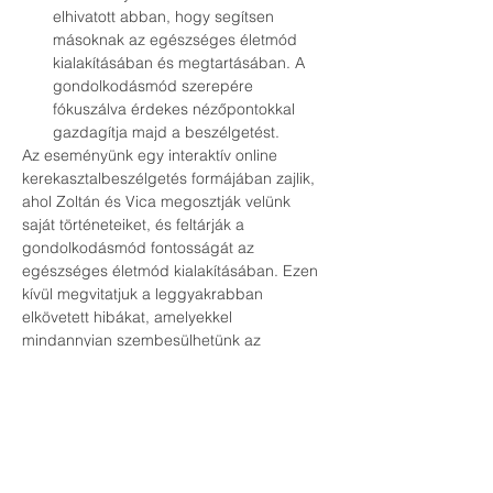
elhivatott abban, hogy segítsen 
másoknak az egészséges életmód 
kialakításában és megtartásában. A 
gondolkodásmód szerepére 
fókuszálva érdekes nézőpontokkal 
gazdagítja majd a beszélgetést.
Az eseményünk egy interaktív online 
kerekasztalbeszélgetés formájában zajlik, 
ahol Zoltán és Vica megosztják velünk 
saját történeteiket, és feltárják a 
gondolkodásmód fontosságát az 
egészséges életmód kialakításában. Ezen 
kívül megvitatjuk a leggyakrabban 
elkövetett hibákat, amelyekkel 
mindannyian szembesülhetünk az 
egészségünkkel kapcsolatban.
Az eseményen való részvétel teljesen 
ingyenes, azonban a helyek korlátozott 
száma miatt kérjük, hogy jelentkezzetek 
előzetesen regisztráljatok a lenti 
Regisztráció gombra kattintva!