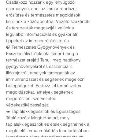
Csatlakozz hozzánk egy lenyűgöző 
eseményen, ahol az immunrendszer 
erősítése és természetes megoldások 
kerülnek a középpontba. Vezető szakértők 
és terapeuták megosztják velünk a 
legújabb információkat és gyakorlati 
tippeket az immunerősítés terén.
🍃 Természetes Gyógynövények és 
Esszenciális Illóolajok: Ismerd meg a 
természet erejét! Tanulj meg hatékony 
gyógynövényekről és esszenciális 
illóolajokról, amelyek támogatják az 
immunrendszert és segítenek megelőzni 
betegségeket. Fedezz fel természetes 
megoldásokat, amelyek segítenek 
megerősíteni szervezeted 
védekezőképességét.
🥗 Táplálékkiegészítők és Egészséges 
Táplálkozás: Megtudhatod, mely 
táplálékkiegészítők és ételek segíthetnek a 
megfelelő immunműködés fenntartásában. 