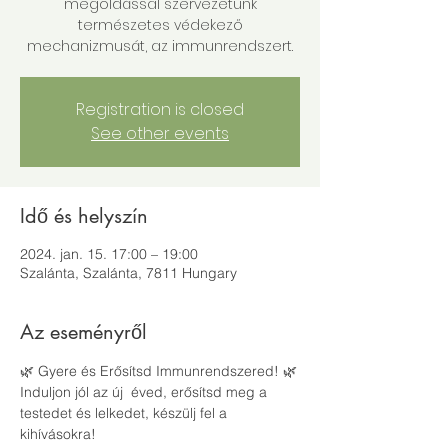
megoldással szervezetünk
természetes védekező
mechanizmusát, az immunrendszert.
Registration is closed
See other events
Idő és helyszín
2024. jan. 15. 17:00 – 19:00
Szalánta, Szalánta, 7811 Hungary
Az eseményről
🌿 Gyere és Erősítsd Immunrendszered! 🌿
Induljon jól az új  éved, erősítsd meg a 
testedet és lelkedet, készülj fel a 
kihívásokra!