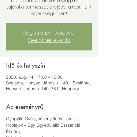
Tradicionális praktikák a világ minden
tájáról a természet erejével a testi-lelki
egészségünkért!
Registration is closed
See other events
Idő és helyszín
2023. aug. 14. 17:00 – 19:00
Szalánta, Hunyadi János u. 140. , Szalánta,
Hunyadi János u. 140, 7811 Hungary
Az eseményről
Gyógyító Gyógynövények és Illatos 
Illóolajok – Egy Egyedülálló Esszenciá 
Élmény