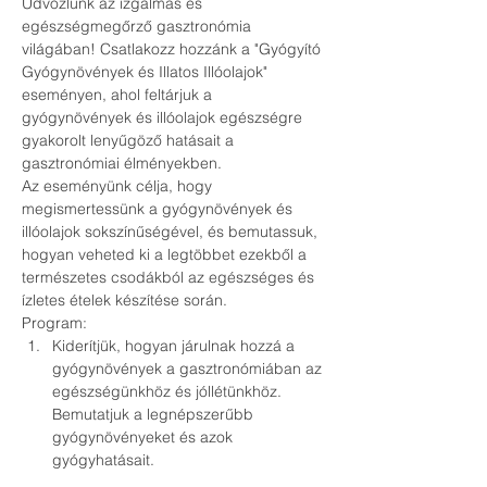
Üdvözlünk az izgalmas és 
egészségmegőrző gasztronómia 
világában! Csatlakozz hozzánk a "Gyógyító 
Gyógynövények és Illatos Illóolajok" 
eseményen, ahol feltárjuk a 
gyógynövények és illóolajok egészségre 
gyakorolt lenyűgöző hatásait a 
gasztronómiai élményekben.
Az eseményünk célja, hogy 
megismertessünk a gyógynövények és 
illóolajok sokszínűségével, és bemutassuk, 
hogyan veheted ki a legtöbbet ezekből a 
természetes csodákból az egészséges és 
ízletes ételek készítése során.
Program:   
Kiderítjük, hogyan járulnak hozzá a 
gyógynövények a gasztronómiában az 
egészségünkhöz és jóllétünkhöz.

Bemutatjuk a legnépszerűbb 
gyógynövényeket és azok 