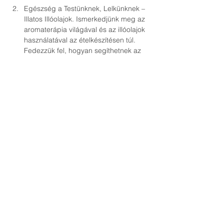
Egészség a Testünknek, Lelkünknek – 
Illatos Illóolajok. Ismerkedjünk meg az 
aromaterápia világával és az illóolajok 
használatával az ételkészítésen túl.

Fedezzük fel, hogyan segíthetnek az 
illóolajok a stressz csökkentésében, az 
emésztés haromnizálásában, 
méregtelenítésben és a hangulatunk 
Együttműködés és Kérdések. 
Megosztjuk tapasztalataikat, és 
A részvétel korlátozott, ezért kérjük, hogy 
mihamarabb regisztrálj az eseményre, 
hogy biztosítsd helyedet! 