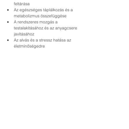
feltárása 
Az egészséges táplálkozás és a 
metabolizmus összefüggése
A rendszeres mozgás a 
testalakításához és az anyagcsere 
javításához
Az alvás és a stressz hatása az 
életminőségedre
Találkozz olyan szakértőkkel, akik a 
METABOLIZMUS titkaiban járatosak, és 
olyan emberekkel, akik a saját bőrükön 
tapasztalták meg az átalakulást! 
Kattints a 
Regisztráció
 gombra, és gyere el 
erre az eseményre, ami mindörökre 
megváltoztathatja az életedet!
#pécs
#hosszúélet
#életmód
#egészség
#vitalongia
#metabolizmus
#esszenciaélmény
#nostress
#nostressz
#jóalvás
#közösségépítés
#vitalitás
#energia
#szépség
#mozgás