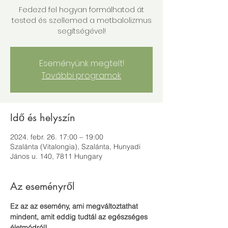
Fedezd fel hogyan formálhatod át
tested és szellemed a metbalolizmus
segítségével!
Eseményünk megtelt!
További programok
Idő és helyszín
2024. febr. 26. 17:00 – 19:00
Szalánta (Vitalongia), Szalánta, Hunyadi
János u. 140, 7811 Hungary
Az eseményről
Ez az az esemény, ami megváltoztathat 
mindent, amit eddig tudtál az egészséges 
életmódról! 