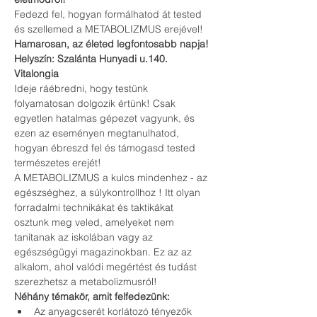
Fedezd fel, hogyan formálhatod át tested 
és szellemed a METABOLIZMUS erejével!
Hamarosan, az életed legfontosabb napja! 
Helyszín: Szalánta Hunyadi u.140. 
Vitalongia
Ideje ráébredni, hogy testünk 
folyamatosan dolgozik értünk! Csak 
egyetlen hatalmas gépezet vagyunk, és 
ezen az eseményen megtanulhatod, 
hogyan ébreszd fel és támogasd tested 
természetes erejét! 
A METABOLIZMUS a kulcs mindenhez - az 
egészséghez, a súlykontrollhoz ! Itt olyan 
forradalmi technikákat és taktikákat 
osztunk meg veled, amelyeket nem 
tanítanak az iskolában vagy az 
egészségügyi magazinokban. Ez az az 
alkalom, ahol valódi megértést és tudást 
szerezhetsz a metabolizmusról!
Néhány témakör, amit felfedezünk:
Az anyagcserét korlátozó tényezők 