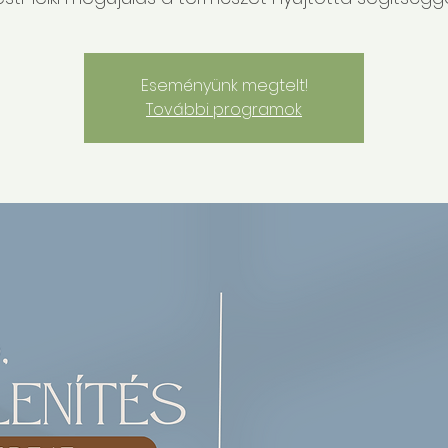
Eseményünk megtelt!
További programok