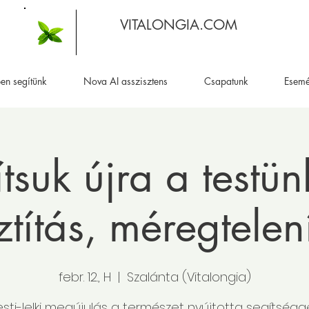
VITALONGIA.COM
en segítünk
Nova AI asszisztens
Csapatunk
Esem
ítsuk újra a testünk
ztítás, méregtelen
febr. 12., H
  |  
Szalánta (Vitalongia)
esti-lelki megújulás a természet nyújtotta segítségge