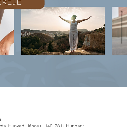
0
lánta, Hunyadi János u. 140, 7811 Hungary