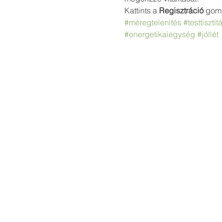
Kattints a 
Regisztráció
 gomb
#méregtelenítés
#testtisztít
#energetikaiegység
#jóllét