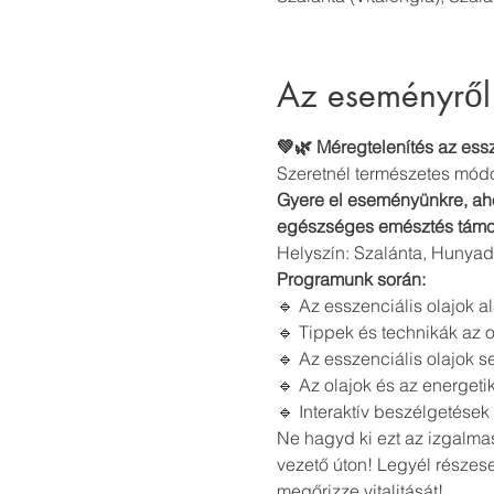
Az eseményről
💚🌿 Méregtelenítés az essz
Szeretnél természetes módon
Gyere el eseményünkre, aho
egészséges emésztés támoga
Helyszín: Szalánta, Hunyad
Programunk során: 
🔹 Az esszenciális olajok a
🔹 Tippek és technikák az ol
🔹 Az esszenciális olajok 
🔹 Az olajok és az energet
🔹 Interaktív beszélgetések
Ne hagyd ki ezt az izgalmas
vezető úton! Legyél részese
megőrizze vitalitását!