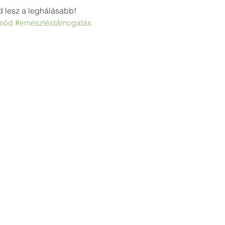
d lesz a leghálásabb!
mód
#emésztéstámogatás