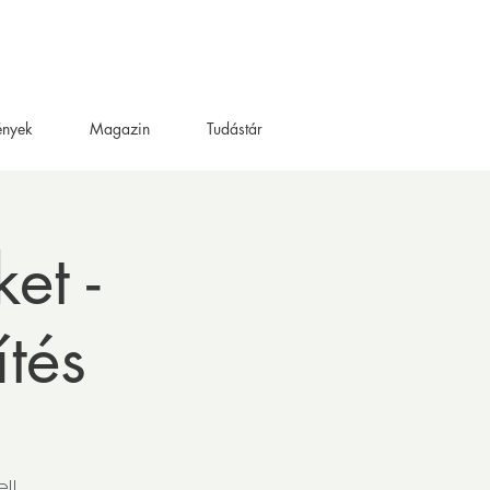
ények
Magazin
Tudástár
et -
ítés
l!