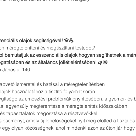
enciális olajok segítségével! 🌸💪
 méregteleníteni és megtisztítani testedet? 
l bemutatjuk az esszenciális olajok hogyan segíthetnek a mére
tásában és az általános jóllét elérésében! 🌿🌞
i János u. 140.
lapvető ismeretei és hatásai a méregtelenítésben 
ajok használatához a tisztító folyamat során 
segítsége az emésztési problémák enyhítésében, a gyomor- és
ikai egyensúly megteremtése a méregtelenítés időszakában 
 és tapasztalatok megosztása a résztvevőkkel
 eseményt, amely új lehetőségeket nyit meg előtted a tiszta é
 egy olyan közösségnek, ahol mindenki azon az úton jár, hogy m