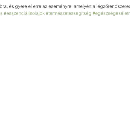
ra, és gyere el erre az eseményre, amelyért a légzőrendszere
ás
#esszenciálisolajok
#természetessegítség
#egészségesélet