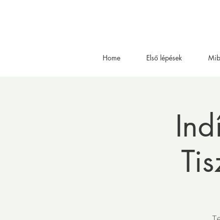
Home
Első lépések
Mib
Ind
Tis
T