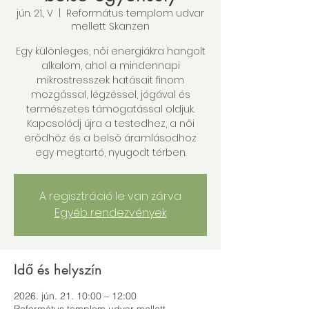
jún. 21., V
  |  
Református templom udvar
mellett Skanzen
Egy különleges, női energiákra hangolt
alkalom, ahol a mindennapi
mikrostresszek hatásait finom
mozgással, légzéssel, jógával és
természetes támogatással oldjuk.
Kapcsolódj újra a testedhez, a női
erődhöz és a belső áramlásodhoz
egy megtartó, nyugodt térben.
A regisztráció le van zárva
Egyéb rendezvények
Idő és helyszín
2026. jún. 21. 10:00 – 12:00