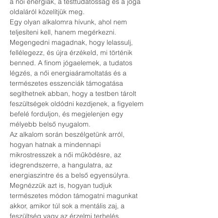
a női energiák, a testtudatosság és a jóga 
oldaláról közelítjük meg.
Egy olyan alkalomra hívunk, ahol nem 
teljesíteni kell, hanem megérkezni. 
Megengedni magadnak, hogy lelassulj, 
fellélegezz, és újra érzékeld, mi történik 
benned. A finom jógaelemek, a tudatos 
légzés, a női energiaáramoltatás és a 
természetes esszenciák támogatása 
segíthetnek abban, hogy a testben tárolt 
feszültségek oldódni kezdjenek, a figyelem 
befelé forduljon, és megjelenjen egy 
mélyebb belső nyugalom.
Az alkalom során beszélgetünk arról, 
hogyan hatnak a mindennapi 
mikrostresszek a női működésre, az 
idegrendszerre, a hangulatra, az 
energiaszintre és a belső egyensúlyra. 
Megnézzük azt is, hogyan tudjuk 
természetes módon támogatni magunkat 
akkor, amikor túl sok a mentális zaj, a 
feszültség vagy az érzelmi terhelés.