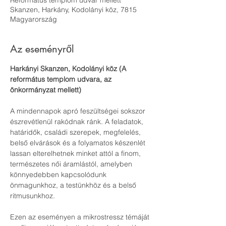
Református templom udvar mellett
Skanzen, Harkány, Kodolányi köz, 7815
Magyarország
Az eseményről
Harkányi Skanzen, Kodolányi köz (A 
református templom udvara, az 
önkormányzat mellett)
A mindennapok apró feszültségei sokszor 
észrevétlenül rakódnak ránk. A feladatok, 
határidők, családi szerepek, megfelelés, 
belső elvárások és a folyamatos készenlét 
lassan elterelhetnek minket attól a finom, 
természetes női áramlástól, amelyben 
könnyedebben kapcsolódunk 
önmagunkhoz, a testünkhöz és a belső 
ritmusunkhoz.
Ezen az eseményen a mikrostressz témáját 