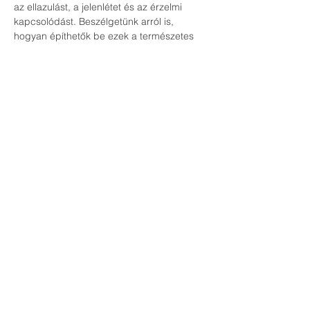
az ellazulást, a jelenlétet és az érzelmi 
kapcsolódást. Beszélgetünk arról is, 
hogyan építhetők be ezek a természetes 
megoldások a mindennapi rutinba, hogy a 
stresszkezelés ne csak egy alkalmi élmény 
legyen, hanem egy szeretetteljesebb 
önmagadhoz fordulás kezdete.
Ez az esemény neked szól, ha szeretnél:
kapcsolódni a női energiáidhoz,
oldani a mindennapi feszültségeket,
könnyed, támogató mozgásban részt 
venni,
megérkezni a testedbe és a jelen 
pillanatba,
természetes eszközöket megismerni a 
belső egyensúly támogatására,
és egy nyugodt, megtartó női térben 
tölteni időt.
Kérünk, érkezz könnyed, kényelmes, 