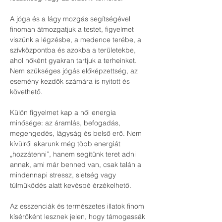
A jóga és a lágy mozgás segítségével 
finoman átmozgatjuk a testet, figyelmet 
viszünk a légzésbe, a medence terébe, a 
szívközpontba és azokba a területekbe, 
ahol nőként gyakran tartjuk a terheinket. 
Nem szükséges jógás előképzettség, az 
esemény kezdők számára is nyitott és 
követhető.
Külön figyelmet kap a női energia 
minősége: az áramlás, befogadás, 
megengedés, lágyság és belső erő. Nem 
kívülről akarunk még több energiát 
„hozzátenni”, hanem segítünk teret adni 
annak, ami már benned van, csak talán a 
mindennapi stressz, sietség vagy 
túlműködés alatt kevésbé érzékelhető.
Az esszenciák és természetes illatok finom 
kísérőként lesznek jelen, hogy támogassák 