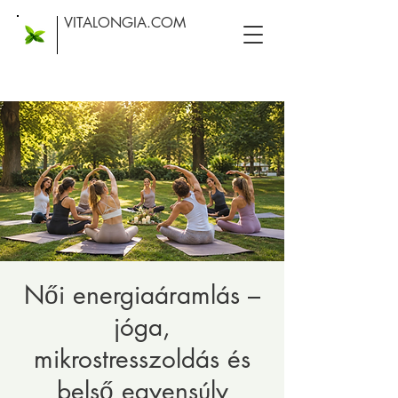
VITALONGIA.COM
Női energiaáramlás –
jóga,
mikrostresszoldás és
belső egyensúly