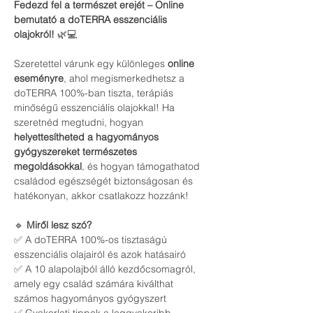
Fedezd fel a természet erejét – Online 
bemutató a doTERRA esszenciális 
olajokról!
 🌿💻
Szeretettel várunk egy különleges 
online 
eseményre
, ahol megismerkedhetsz a 
doTERRA 100%-ban tiszta, terápiás 
minőségű esszenciális olajokkal! Ha 
szeretnéd megtudni, hogyan 
helyettesítheted a hagyományos 
gyógyszereket természetes 
megoldásokkal
, és hogyan támogathatod 
családod egészségét biztonságosan és 
hatékonyan, akkor csatlakozz hozzánk!
🔹 
Miről lesz szó?
✅ A doTERRA 100%-os tisztaságú 
esszenciális olajairól és azok hatásairó
✅ A 10 alapolajból álló kezdőcsomagról, 
amely egy család számára kiválthat 
számos hagyományos gyógyszert