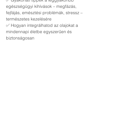
✅ Gyakorlati tippek a leggyakoribb 
egészségügyi kihívások – megfázás, 
fejfájás, emésztési problémák, stressz – 
természetes kezelésére
✅ Hogyan integrálhatod az olajokat a 
mindennapi életbe egyszerűen és 
biztonságosan
🔹 
Kinek szól az esemény?
📌 Egészségtudatos családoknak és 
egyéneknek, akik szeretnék csökkenteni a 
vegyszerek használatát
📌 Azoknak, akik természetes alternatívát 
keresnek a házipatika kialakításához
📌 Bárkinek, aki nyitott a természetes 
életmódra és szeretne többet megtudni az 
esszenciális olajok erejéről
Csatlakozz hozzánk, és ismerd meg, 
hogyan támogathatod családod 
egészségét biztonságos, természetes 
módon!