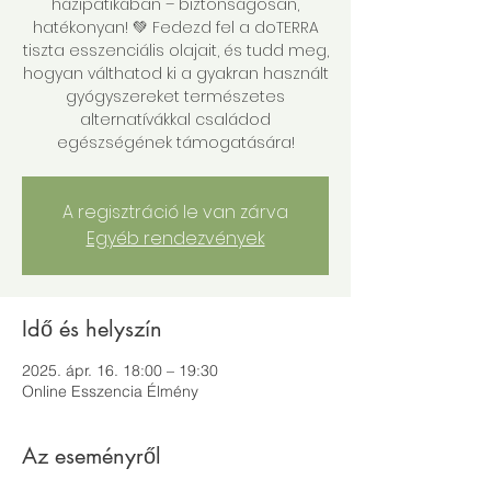
házipatikában – biztonságosan,
hatékonyan! 💚 Fedezd fel a doTERRA
tiszta esszenciális olajait, és tudd meg,
hogyan válthatod ki a gyakran használt
gyógyszereket természetes
alternatívákkal családod
egészségének támogatására!
A regisztráció le van zárva
Egyéb rendezvények
Idő és helyszín
2025. ápr. 16. 18:00 – 19:30
Online Esszencia Élmény
Az eseményről