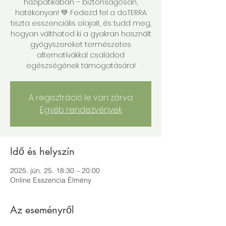
házipatikában – biztonságosan,
hatékonyan! 💚 Fedezd fel a doTERRA
tiszta esszenciális olajait, és tudd meg,
hogyan válthatod ki a gyakran használt
gyógyszereket természetes
alternatívákkal családod
egészségének támogatására!
A regisztráció le van zárva
Egyéb rendezvények
Idő és helyszín
2025. jún. 25. 18:30 – 20:00
Online Esszencia Élmény
Az eseményről