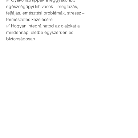
✅ Gyakorlati tippek a leggyakoribb 
egészségügyi kihívások – megfázás, 
fejfájás, emésztési problémák, stressz – 
természetes kezelésére
✅ Hogyan integrálhatod az olajokat a 
mindennapi életbe egyszerűen és 
biztonságosan
🔹 
Kinek szól az esemény?
📌 Egészségtudatos családoknak és 
egyéneknek, akik szeretnék csökkenteni a 
vegyszerek használatát
📌 Azoknak, akik természetes alternatívát 
keresnek a házipatika kialakításához
📌 Bárkinek, aki nyitott a természetes 
életmódra és szeretne többet megtudni az 
esszenciális olajok erejéről
Csatlakozz hozzánk, és ismerd meg, 
hogyan támogathatod családod 
egészségét biztonságos, természetes 