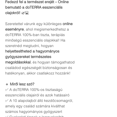
Fedezd fel a természet erejét – Online 
bemutató a doTERRA esszenciális 
olajokról!
 🌿💻
Szeretettel várunk egy különleges 
online 
eseményre
, ahol megismerkedhetsz a 
doTERRA 100%-ban tiszta, terápiás 
minőségű esszenciális olajokkal! Ha 
szeretnéd megtudni, hogyan 
helyettesítheted a hagyományos 
gyógyszereket természetes 
megoldásokkal
, és hogyan támogathatod 
családod egészségét biztonságosan és 
hatékonyan, akkor csatlakozz hozzánk!
🔹 
Miről lesz szó?
✅ A doTERRA 100%-os tisztaságú 
esszenciális olajairól és azok hatásairó
✅ A 10 alapolajból álló kezdőcsomagról, 
amely egy család számára kiválthat 
számos hagyományos gyógyszert