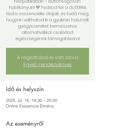
házipatikában – biztonságosan,
hatékonyan! 💚 Fedezd fel a doTERRA
tiszta esszenciális olajait, és tudd meg,
hogyan válthatod ki a gyakran használt
gyógyszereket természetes
alternatívákkal családod
egészségének támogatására!
A regisztráció le van zárva
Egyéb rendezvények
Idő és helyszín
2025. júl. 16. 18:30 – 20:00
Online Esszencia Élmény
Az eseményről