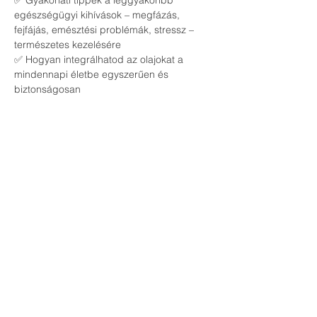
✅ Gyakorlati tippek a leggyakoribb 
egészségügyi kihívások – megfázás, 
fejfájás, emésztési problémák, stressz – 
természetes kezelésére
✅ Hogyan integrálhatod az olajokat a 
mindennapi életbe egyszerűen és 
biztonságosan
🔹 
Kinek szól az esemény?
📌 Egészségtudatos családoknak és 
egyéneknek, akik szeretnék csökkenteni a 
vegyszerek használatát
📌 Azoknak, akik természetes alternatívát 
keresnek a házipatika kialakításához
📌 Bárkinek, aki nyitott a természetes 
életmódra és szeretne többet megtudni az 
esszenciális olajok erejéről
Csatlakozz hozzánk, és ismerd meg, 
hogyan támogathatod családod 
egészségét biztonságos, természetes 