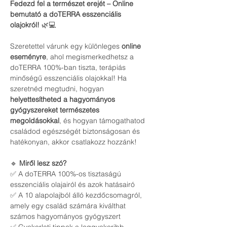
Fedezd fel a természet erejét – Online 
bemutató a doTERRA esszenciális 
olajokról!
 🌿💻
Szeretettel várunk egy különleges 
online 
eseményre
, ahol megismerkedhetsz a 
doTERRA 100%-ban tiszta, terápiás 
minőségű esszenciális olajokkal! Ha 
szeretnéd megtudni, hogyan 
helyettesítheted a hagyományos 
gyógyszereket természetes 
megoldásokkal
, és hogyan támogathatod 
családod egészségét biztonságosan és 
hatékonyan, akkor csatlakozz hozzánk!
🔹 
Miről lesz szó?
✅ A doTERRA 100%-os tisztaságú 
esszenciális olajairól és azok hatásairó
✅ A 10 alapolajból álló kezdőcsomagról, 
amely egy család számára kiválthat 
számos hagyományos gyógyszert