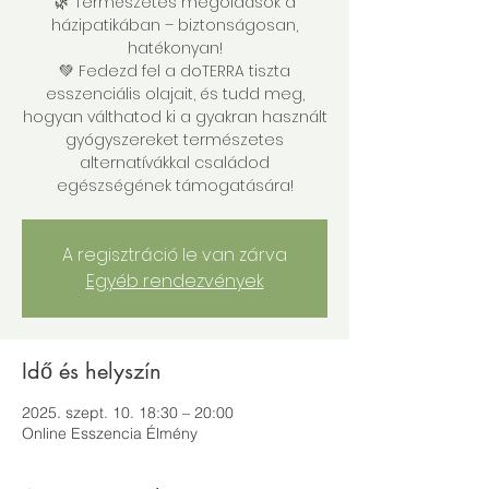
🌿 Természetes megoldások a
házipatikában – biztonságosan,
hatékonyan!
💚 Fedezd fel a doTERRA tiszta
esszenciális olajait, és tudd meg,
hogyan válthatod ki a gyakran használt
gyógyszereket természetes
alternatívákkal családod
egészségének támogatására!
A regisztráció le van zárva
Egyéb rendezvények
Idő és helyszín
2025. szept. 10. 18:30 – 20:00
Online Esszencia Élmény