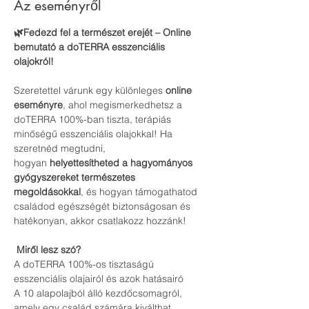
Az eseményről
🌿Fedezd fel a természet erejét – Online 
bemutató a doTERRA esszenciális 
olajokról!
Szeretettel várunk egy különleges 
online 
eseményre
, ahol megismerkedhetsz a 
doTERRA 100%-ban tiszta, terápiás 
minőségű esszenciális olajokkal! Ha 
szeretnéd megtudni, 
hogyan 
helyettesítheted a hagyományos 
gyógyszereket természetes 
megoldásokkal
, és hogyan támogathatod 
családod egészségét biztonságosan és 
hatékonyan, akkor csatlakozz hozzánk!
Miről lesz szó?
A doTERRA 100%-os tisztaságú 
esszenciális olajairól és azok hatásairó
A 10 alapolajból álló kezdőcsomagról, 
amely egy család számára kiválthat 