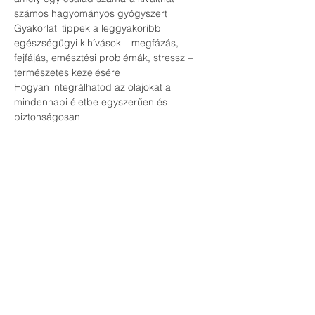
számos hagyományos gyógyszert
Gyakorlati tippek a leggyakoribb 
egészségügyi kihívások – megfázás, 
fejfájás, emésztési problémák, stressz – 
természetes kezelésére
Hogyan integrálhatod az olajokat a 
mindennapi életbe egyszerűen és 
biztonságosan
Kinek szól az esemény?
Egészségtudatos családoknak és 
egyéneknek, akik szeretnék csökkenteni a 
vegyszerek használatát
Azoknak, akik természetes alternatívát 
keresnek a házipatika kialakításához
Bárkinek, aki nyitott a természetes 
életmódra és szeretne többet megtudni az 
esszenciális olajok erejéről