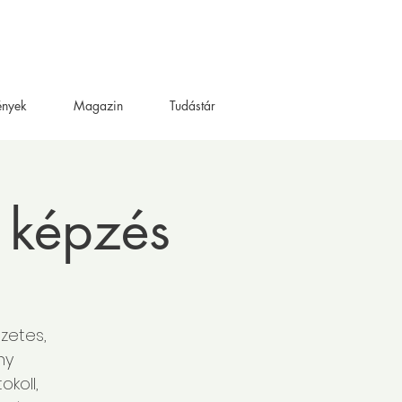
ények
Magazin
Tudástár
 képzés
zetes,
ny
koll,