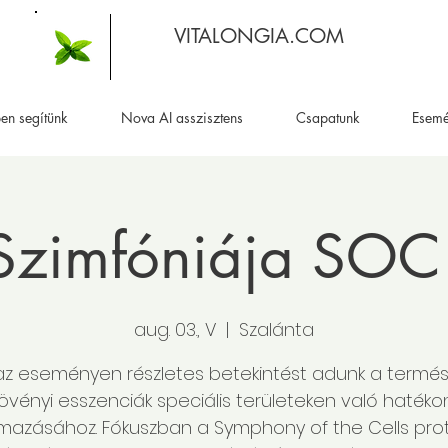
VITALONGIA.COM
en segítünk
Nova AI asszisztens
Csapatunk
Esem
 Szimfóniája SOC
aug. 03., V
  |  
Szalánta
az eseményen részletes betekintést adunk a termés
övényi esszenciák speciális területeken való hatéko
lmazásához. Fókuszban a Symphony of the Cells proto