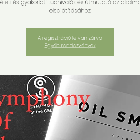
életi és gyakorlati tudnivalók és útmutató az alkalm
elsajátításához.
A regisztráció le van zárva
Egyéb rendezvények