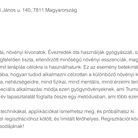
i János u. 140, 7811 Magyarország
ta, növényi kivonatok. Évezredek óta használják gyógyászati, s
megfelelően tiszta, ellenőrzött minőségű növényi esszenciák, ma
mit terápiás célokra is használhatunk. Ez az esemény betekintés
ba, hogyan tudod alkalmazni célzottan a különböző növényi k
ra, nehézségeidre, mind fizikai, mind mentális, mind érzelmi ter
peciális alkalmazási módja ezen gyógynövényeknek, ami Truma
 év tapasztalatát foglalta össze egy metódusban, ami több ezer 
chnikákat, applikációkat ismerhetsz meg, és próbálhatsz ki. 
regisztrációhoz kötött, és limitált férőhelyes. Regisztrációt kö
csodájának!