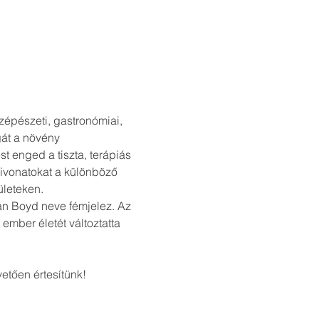
zépészeti, gastronómiai, 
gát a növény 
t enged a tiszta, terápiás 
ivonatokat a különböző 
ületeken.
n Boyd neve fémjelez. Az 
ember életét változtatta 
vetően értesítünk!