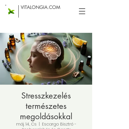
VITALONGIA.COM
Stresszkezelés
természetes
megoldásokkal
máj. 14., Cs
  |  
Escargo Bisztró -