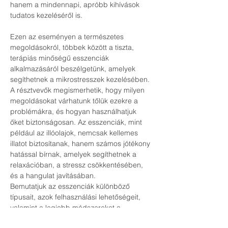
hanem a mindennapi, apróbb kihívások 
tudatos kezeléséről is.
Ezen az eseményen a természetes 
megoldásokról, többek között a tiszta, 
terápiás minőségű esszenciák 
alkalmazásáról beszélgetünk, amelyek 
segíthetnek a mikrostresszek kezelésében. 
A résztvevők megismerhetik, hogy milyen 
megoldásokat várhatunk tőlük ezekre a 
problémákra, és hogyan használhatjuk 
őket biztonságosan. Az esszenciák, mint 
például az illóolajok, nemcsak kellemes 
illatot biztosítanak, hanem számos jótékony 
hatással bírnak, amelyek segíthetnek a 
relaxációban, a stressz csökkentésében, 
és a hangulat javításában. 
Bemutatjuk az esszenciák különböző 
típusait, azok felhasználási lehetőségeit, 
valamint a legjobb módszereket a 
biztonságos alkalmazásukra. Ezen kívül 