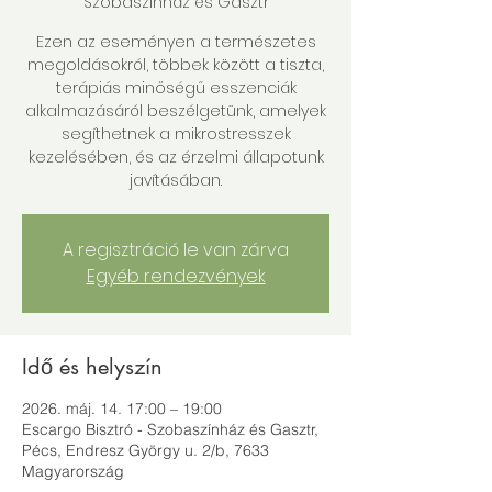
Szobaszínház és Gasztr
Ezen az eseményen a természetes
megoldásokról, többek között a tiszta,
terápiás minőségű esszenciák
alkalmazásáról beszélgetünk, amelyek
segíthetnek a mikrostresszek
kezelésében, és az érzelmi állapotunk
javításában.
A regisztráció le van zárva
Egyéb rendezvények
Idő és helyszín
2026. máj. 14. 17:00 – 19:00
Escargo Bisztró - Szobaszínház és Gasztr,
Pécs, Endresz György u. 2/b, 7633
Magyarország