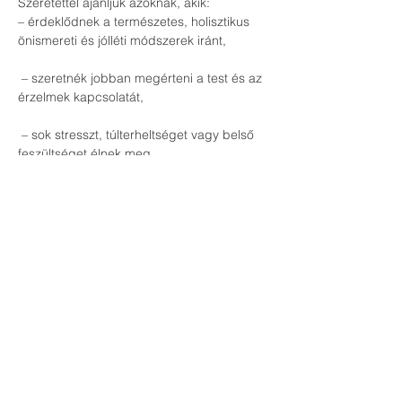
Szeretettel ajánljuk azoknak, akik:
– érdeklődnek a természetes, holisztikus 
önismereti és jólléti módszerek iránt,
 – szeretnék jobban megérteni a test és az 
érzelmek kapcsolatát,
 – sok stresszt, túlterheltséget vagy belső 
feszültséget élnek meg,
 – nyitottak az esszenciális olajok tudatos 
használatára,
 – keresik az érzelmi egyensúly, a belső 
stabilitás és a megnyugvás lehetőségeit,
 – vagy egyszerűen szeretnének egy új, 
gyakorlatias szemléletet megismerni.
Az esemény részletei
Forma:
 online esemény