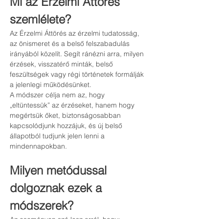
Mi az Érzelmi Áttörés 
szemlélete?
Az Érzelmi Áttörés az érzelmi tudatosság, 
az önismeret és a belső felszabadulás 
irányából közelít. Segít ránézni arra, milyen 
érzések, visszatérő minták, belső 
feszültségek vagy régi történetek formálják 
a jelenlegi működésünket.
A módszer célja nem az, hogy 
„eltüntessük” az érzéseket, hanem hogy 
megértsük őket, biztonságosabban 
kapcsolódjunk hozzájuk, és új belső 
állapotból tudjunk jelen lenni a 
mindennapokban.
Milyen metódussal 
dolgoznak ezek a 
módszerek?