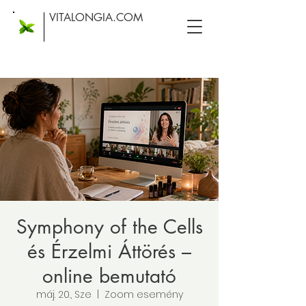
VITALONGIA.COM
Symphony of the Cells
és Érzelmi Áttörés –
online bemutató
máj. 20., Sze
  |  
Zoom esemény