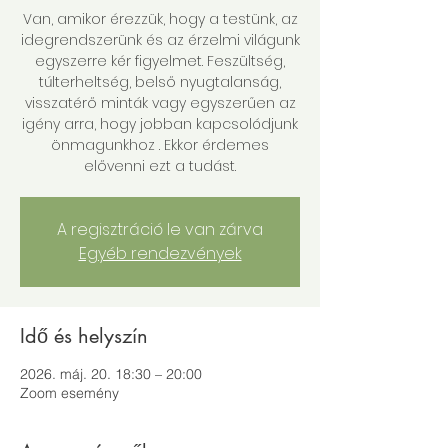
Van, amikor érezzük, hogy a testünk, az
idegrendszerünk és az érzelmi világunk
egyszerre kér figyelmet. Feszültség,
túlterheltség, belső nyugtalanság,
visszatérő minták vagy egyszerűen az
igény arra, hogy jobban kapcsolódjunk
önmagunkhoz . Ekkor érdemes
elővenni ezt a tudást.
A regisztráció le van zárva
Egyéb rendezvények
Idő és helyszín
2026. máj. 20. 18:30 – 20:00
Zoom esemény