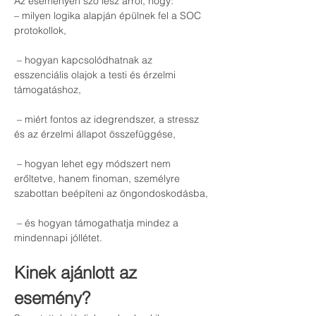
Az eseményen szó lesz arról, hogy:
– milyen logika alapján épülnek fel a SOC 
protokollok,
 – hogyan kapcsolódhatnak az 
esszenciális olajok a testi és érzelmi 
támogatáshoz,
 – miért fontos az idegrendszer, a stressz 
és az érzelmi állapot összefüggése,
 – hogyan lehet egy módszert nem 
erőltetve, hanem finoman, személyre 
szabottan beépíteni az öngondoskodásba,
 – és hogyan támogathatja mindez a 
mindennapi jóllétet.
Kinek ajánlott az 
esemény?