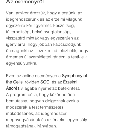
Az eseményről
Van, amikor érezzük, hogy a testünk, az 
idegrendszerünk és az érzelmi világunk 
egyszerre kér figyelmet. Feszültség, 
túlterheltség, belső nyugtalanság, 
visszatérő minták vagy egyszerűen az 
igény arra, hogy jobban kapcsolódjunk 
önmagunkhoz – ezek mind jelezhetik, hogy 
érdemes új szemlélettel ránézni a testi-lelki 
egyensúlyunkra.
Ezen az online eseményen a 
Symphony of 
the Cells
, röviden 
SOC
, és az 
Érzelmi 
Áttörés
 világába nyerhetsz betekintést.
A program célja, hogy közérthetően 
bemutassa, hogyan dolgoznak ezek a 
módszerek a test természetes 
működésének, az idegrendszer 
megnyugvásának és az érzelmi egyensúly 
támogatásának irányában.