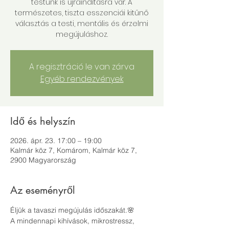
testünk is újraindításra vár. A
természetes, tiszta esszenciái kitűnő
választás a testi, mentális és érzelmi
megújuláshoz.
A regisztráció le van zárva
Egyéb rendezvények
Idő és helyszín
2026. ápr. 23. 17:00 – 19:00
Kalmár köz 7, Komárom, Kalmár köz 7,
2900 Magyarország
Az eseményről
Éljük a tavaszi megújulás időszakát.🌸
A mindennapi kihívások, mikrostressz, 