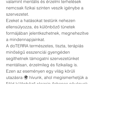
valamint mentális és érzelmi terhelések 
nemcsak fizikai szinten veszik igénybe a 
szervezetet.
Ezeket a hatásokat testünk nehezen 
ellensúlyozza, és különböző tünetek 
formájában jelentkezhetnek, megnehezítve 
a mindennapjainkat.
A doTERRA természetes, tiszta, terápiás 
minőségű esszenciái gyengéden 
segíthetnek támogatni szervezetünket 
mentálisan, érzelmileg és fizikailag is.
Ezen az eseményen egy világ körüli 
utazásra 🌍 hívunk, ahol megismerhetjük a 
Föld különböző részein őshonos növények 
kivonatait, és megtapasztalhatjuk ezek 
erőteljes hatását.
Legyél részese egy igazán felemelő 
estének, ahol testünk, lelkünk és elménk is 
megújul.
Szeretettel várunk😍