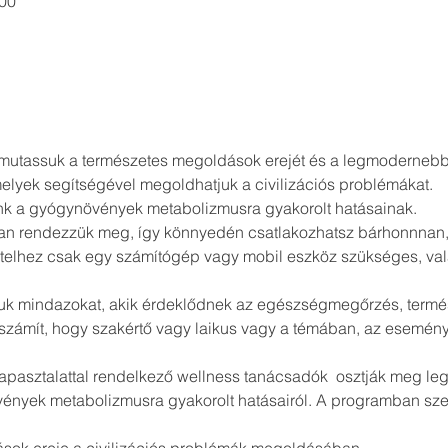
:00
mutassuk a természetes megoldások erejét és a legmodernebb
elyek segítségével megoldhatjuk a civilizációs problémákat. 
nk a gyógynövények metabolizmusra gyakorolt hatásainak.
n rendezzük meg, így könnyedén csatlakozhatsz bárhonnnan, a
telhez csak egy számítógép vagy mobil eszköz szükséges, vala
juk mindazokat, akik érdeklődnek az egészségmegőrzés, term
zámít, hogy szakértő vagy laikus vagy a témában, az esemény 
pasztalattal rendelkező wellness tanácsadók  osztják meg leg
vények metabolizmusra gyakorolt hatásairól. A programban sze