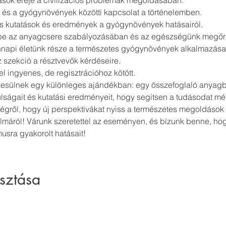
sok ereje a civilizációs problémák megoldásában.
s a gyógynövények közötti kapcsolat a történelemben.
 kutatások és eredmények a gyógynövények hatásairól.
e az anyagcsere szabályozásában és az egészségünk megőr
napi életünk része a természetes gyógynövények alkalmazása
z szekció a résztvevők kérdéseire.
 ingyenes, de regisztrációhoz kötött.
zesülnek egy különleges ajándékban: egy összefoglaló anyagb
ságait és kutatási eredményeit, hogy segítsen a tudásodat mé
ségről, hogy új perspektívákat nyiss a természetes megoldások e
áról! Várunk szeretettel az eseményen, és bízunk benne, hogy
sra gyakorolt hatásait!
sztása