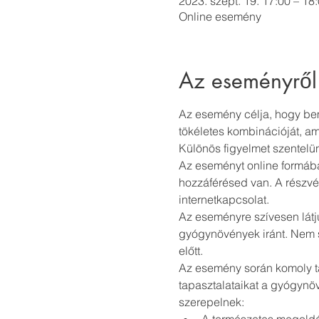
2023. szept. 19. 17:00 – 18
Online esemény
Az eseményről
Az esemény célja, hogy be
tökéletes kombinációját, am
Különös figyelmet szentelü
Az eseményt online formába
hozzáférésed van. A részvé
internetkapcsolat.
Az eseményre szívesen lát
gyógynövények iránt. Nem s
előtt.
Az esemény során komoly ta
tapasztalataikat a gyógynö
szerepelnek: