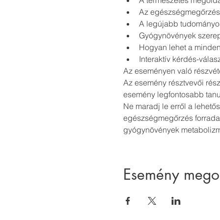
A természetes megoldá
Az egészségmegőrzés é
A legújabb tudományos
Gyógynövények szerep
Hogyan lehet a minden
Interaktív kérdés-válas
Az eseményen való részvétel
Az esemény résztvevői rés
esemény legfontosabb tanul
Ne maradj le erről a lehető
egészségmegőrzés forradalm
gyógynövények metabolizmu
Esemény mego