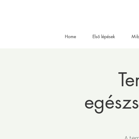
Home
Első lépések
Mib
Te
egész
A te