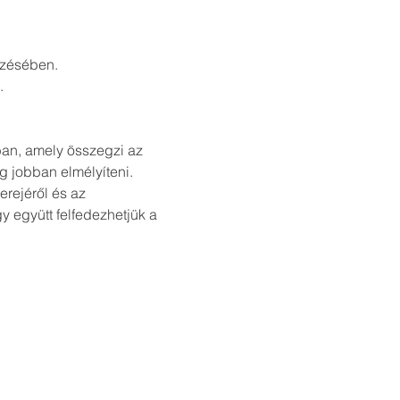
zésében.
.
an, amely összegzi az 
g jobban elmélyíteni.
rejéről és az 
 együtt felfedezhetjük a 