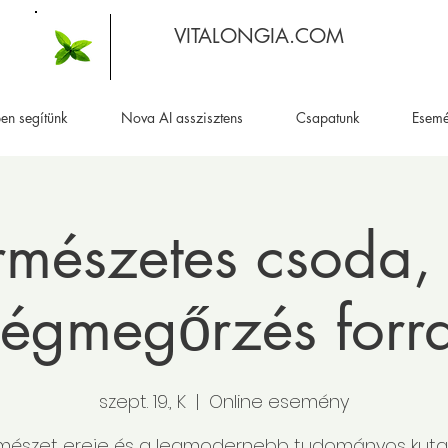
VITALONGIA.COM
en segítünk
Nova AI asszisztens
Csapatunk
Esem
rmészetes csoda,
ségmegőrzés forr
szept. 19., K
  |  
Online esemény
rmészet ereje és a legmodernebb tudományos kuta