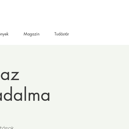
ények
Magazin
Tudástár
 az
adalma
tások