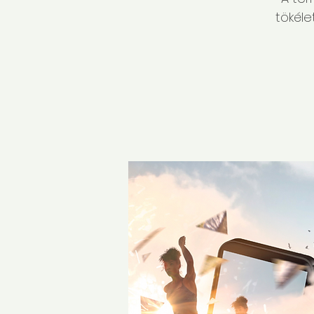
tökéle