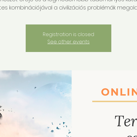
tes kombinációjával a civilizációs problémák megol
Registration is closed
See other events