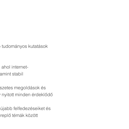
 tudományos kutatások 
hol internet-
mint stabil 
észetes megoldások és 
nyitott minden érdeklődő 
újabb felfedezéseiket és 
replő témák között 