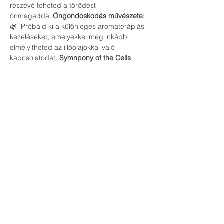
részévé teheted a törődést 
önmagaddal.
Öngondoskodás művészete:
🌿 
 Próbáld ki a különleges aromaterápiás 
kezeléseket, amelyekkel még inkább 
elmélyítheted az illóolajokkal való 
kapcsolatodat.
 Symnpony of the Cells 
aromaterápiás kezelések:
Ne hagyd ki ezt az egyedülálló 
lehetőséget, hogy megtapasztald a 
természet gyógyító erejét és feltöltődj 
energiával! Hozd el barátaidat is, és 
töltsünk együtt egy inspiráló és relaxáló 
estét.
Regisztrálj most és biztosítsd helyed az 
eseményen!
Várunk szeretettel!
Palkó Csilla és Kiss Csaba 2x-es Kettle Bell 
világbajnok sportolók, edzők