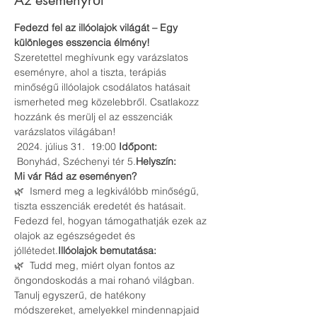
Az eseményről
Fedezd fel az illóolajok világát – Egy 
különleges esszencia élmény!
Szeretettel meghívunk egy varázslatos 
eseményre, ahol a tiszta, terápiás 
minőségű illóolajok csodálatos hatásait 
ismerheted meg közelebbről. Csatlakozz 
hozzánk és merülj el az esszenciák 
varázslatos világában!
 2024. július 31.  19:00 
Időpont:
 Bonyhád, Széchenyi tér 5.
Helyszín:
Mi vár Rád az eseményen?
🌿 
 Ismerd meg a legkiválóbb minőségű, 
tiszta esszenciák eredetét és hatásait. 
Fedezd fel, hogyan támogathatják ezek az 
olajok az egészségedet és 
jóllétedet.
Illóolajok bemutatása:
🌿 
 Tudd meg, miért olyan fontos az 
öngondoskodás a mai rohanó világban. 
Tanulj egyszerű, de hatékony 
módszereket, amelyekkel mindennapjaid 