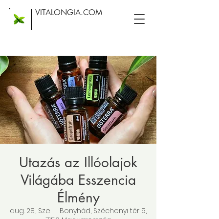
VITALONGIA.COM
Utazás az Illóolajok
Világába Esszencia
Élmény
aug. 28., Sze
  |  
Bonyhád, Széchenyi tér 5,