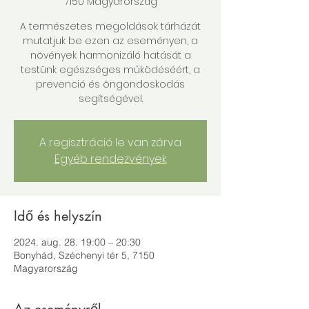
7150 Magyarország
A természetes megoldások tárházát
mutatjuk be ezen az eseményen, a
növények harmonizáló hatását a
testünk egészséges működéséért, a
prevenció és öngondoskodás
segítségével.
A regisztráció le van zárva
Egyéb rendezvények
Idő és helyszín
2024. aug. 28. 19:00 – 20:30
Bonyhád, Széchenyi tér 5, 7150
Magyarország