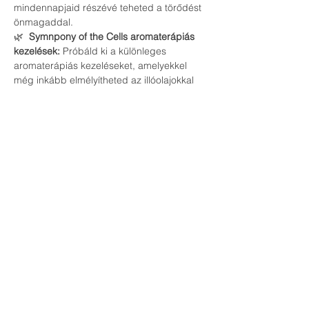
mindennapjaid részévé teheted a törődést 
önmagaddal.
🌿 
 Symnpony of the Cells aromaterápiás 
kezelések:
 Próbáld ki a különleges 
aromaterápiás kezeléseket, amelyekkel 
még inkább elmélyítheted az illóolajokkal 
való kapcsolatodat.
Ne hagyd ki ezt az egyedülálló 
lehetőséget, hogy megtapasztald a 
természet gyógyító erejét és feltöltődj 
energiával! Hozd el barátaidat is, és 
töltsünk együtt egy inspiráló és relaxáló 
estét.
Regisztrálj most és biztosítsd helyed az 
eseményen!
Várunk szeretettel!
Palkó Csilla és Kiss Csaba 2x-es Kettle Bell 
világbajnok sportolók, edzők