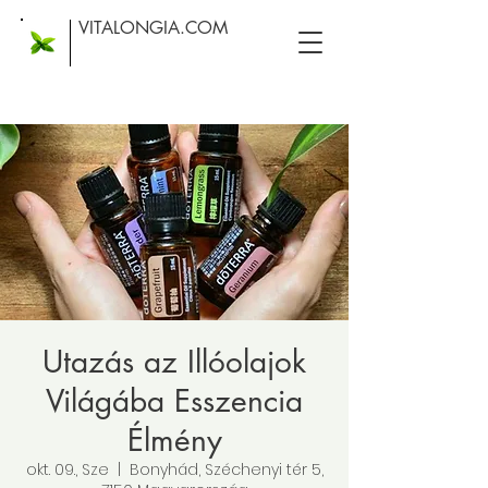
VITALONGIA.COM
Utazás az Illóolajok
Világába Esszencia
Élmény
okt. 09., Sze
  |  
Bonyhád, Széchenyi tér 5,