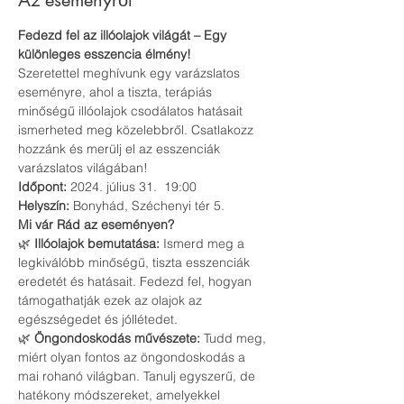
Az eseményről
Fedezd fel az illóolajok világát – Egy 
különleges esszencia élmény!
Szeretettel meghívunk egy varázslatos 
eseményre, ahol a tiszta, terápiás 
minőségű illóolajok csodálatos hatásait 
ismerheted meg közelebbről. Csatlakozz 
hozzánk és merülj el az esszenciák 
varázslatos világában!
Időpont:
 2024. július 31.  19:00 
Helyszín:
 Bonyhád, Széchenyi tér 5.
Mi vár Rád az eseményen?
🌿 
Illóolajok bemutatása:
 Ismerd meg a 
legkiválóbb minőségű, tiszta esszenciák 
eredetét és hatásait. Fedezd fel, hogyan 
támogathatják ezek az olajok az 
egészségedet és jóllétedet.
🌿 
Öngondoskodás művészete:
 Tudd meg, 
miért olyan fontos az öngondoskodás a 
mai rohanó világban. Tanulj egyszerű, de 
hatékony módszereket, amelyekkel 