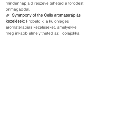
mindennapjaid részévé teheted a törődést 
önmagaddal.
🌿 
 Symnpony of the Cells aromaterápiás 
kezelések:
 Próbáld ki a különleges 
aromaterápiás kezeléseket, amelyekkel 
még inkább elmélyítheted az illóolajokkal 
való kapcsolatodat.
Ne hagyd ki ezt az egyedülálló 
lehetőséget, hogy megtapasztald a 
természet gyógyító erejét és feltöltődj 
energiával! Hozd el barátaidat is, és 
töltsünk együtt egy inspiráló és relaxáló 
estét.
Regisztrálj most és biztosítsd helyed az 
eseményen!
Várunk szeretettel!
Palkó Csilla és Kiss Csaba 2x-es Kettle Bell 
világbajnok sportolók, edzők