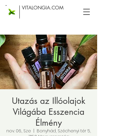
VITALONGIA.COM
Utazás az Illóolajok
Világába Esszencia
Élmény
nov. 06., Sze
  |  
Bonyhád, Széchenyi tér 5,