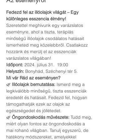
Az eseményről
Fedezd fel az illóolajok világát – Egy 
különleges esszencia élmény!
Szeretettel meghívunk egy varázslatos 
eseményre, ahol a tiszta, terápiás 
minőségű illóolajok csodálatos hatásait 
ismerheted meg közelebbről. Csatlakozz 
hozzánk és merülj el az esszenciák 
varázslatos világában!
Időpont:
 2024. július 31.  19:00 
Helyszín:
 Bonyhád, Széchenyi tér 5.
Mi vár Rád az eseményen?
🌿 
Illóolajok bemutatása:
 Ismerd meg a 
legkiválóbb minőségű, tiszta esszenciák 
eredetét és hatásait. Fedezd fel, hogyan 
támogathatják ezek az olajok az 
egészségedet és jóllétedet.
🌿 
Öngondoskodás művészete:
 Tudd meg, 
miért olyan fontos az öngondoskodás a 
mai rohanó világban. Tanulj egyszerű, de 
hatékony módszereket, amelyekkel 