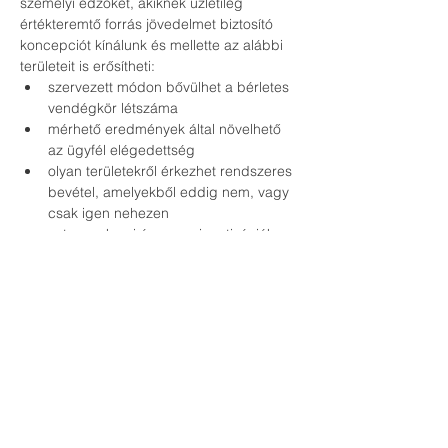
személyi edzőket, akiknek üzletileg 
értékteremtő forrás jövedelmet biztosító 
koncepciót kínálunk és mellette az alábbi 
területeit is erősítheti:
szervezett módon bővülhet a bérletes 
vendégkör létszáma
mérhető eredmények által növelhető 
az ügyfél elégedettség
olyan területekről érkezhet rendszeres 
bevétel, amelyekből eddig nem, vagy 
csak igen nehezen
extra szakmai és anyagi motivációk 
nyílnak dolgozóid, alvállalkozóid, 
melyből te profitálsz
A lehetséges együttműködés keretén belül 
a jelenlegi konkurenciád a jövőbeli 
bevételtermelő partnered lehet, a 
vendégköröd bővülhet és hosszabb távon 
is megmaradhat, sőt akkor is rendszeres 
bevételt hozhat még akkor is,  ha már 
kiesett az aktuális vendégköri listádból.
Ha nyitott vagy megismerni az 