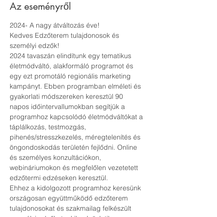
Az eseményről
2024- A nagy átváltozás éve!
Kedves Edzőterem tulajdonosok és 
személyi edzők!
2024 tavaszán elindítunk egy tematikus 
életmódváltó, alakformáló programot és 
egy ezt promotáló regionális marketing 
kampányt. Ebben programban elméleti és 
gyakorlati módszereken keresztül 90 
napos időintervallumokban segítjük a 
programhoz kapcsolódó életmódváltókat a 
táplálkozás, testmozgás, 
pihenés/stresszkezelés, méregtelenítés és 
öngondoskodás területén fejlődni. Online 
és személyes konzultációkon, 
webináriumokon és megfelőlen vezetetett 
edzőtermi edzéseken keresztül.
Ehhez a kidolgozott programhoz keresünk 
országosan együttműködő edzőterem 
tulajdonosokat és szakmailag felkészült 